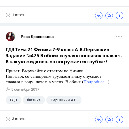
Габриелян О.С.
1 ответ
Роза Красникова
ГДЗ Тема 21 Физика 7-9 класс А.В.Перышкин
Задание №475 В обоих случаях поплавок плавает.
В какую жидкость он погружается глубже?
Привет. Выручайте с ответом по физике…
Поплавок со свинцовым грузилом внизу опускают
сначала в воду, потом в масло. В обоих (
Подробнее...
)
5 сентября 2017
ГДЗ
Физика
Перышкин А.В.
Школа
+1
7 класс
3 ответа