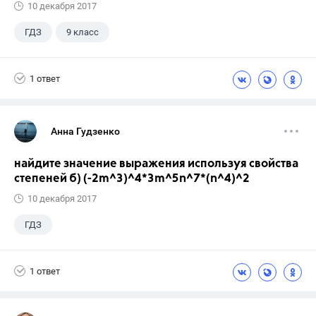
10 декабря 2017
ГДЗ
9 класс
1 ответ
Анна Гудзенко
найдите значение выражения используя свойства
степеней б) (-2m^3)^4*3m^5n^7*(n^4)^2
10 декабря 2017
ГДЗ
1 ответ