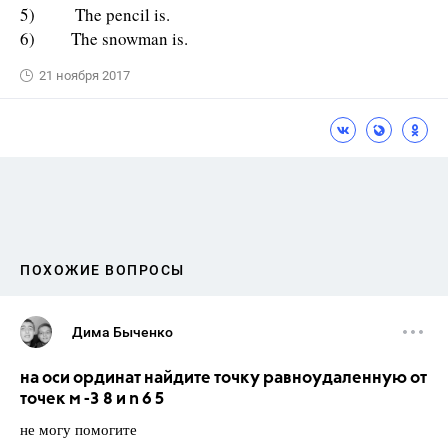
5) The pencil is.
6) The snowman is.
21 ноября 2017
ПОХОЖИЕ ВОПРОСЫ
Дима Быченко
на оси ординат найдите точку равноудаленную от
точек м -3 8 и n 6 5
не могу помогите