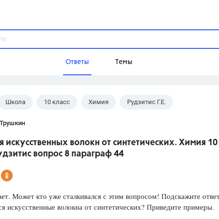
Ответы
Темы
Школа
10 класс
Химия
Рудзитис Г.Е.
ы
Домашнее задание
Русский язык,
Химия,
Геометрия,
 Трушкин
Обществознание,
Физика
 искусственных волокн от синтетических. Химия 10
Школа
удзитис вопрос 8 параграф 44
9 класс,
8 класс,
11 класс,
10 клас
6 класс,
4 класс,
5 класс,
1 класс,
Учебники
ет. Может кто уже сталкивался с этим вопросом! Подскажите отве
я искусственные волокна от синтетических? Приведите примеры.
Разумовская М.М.,
Габриелян О.С
Рудзитис Г.Е.,
Цыбулько И.П.,
Атан