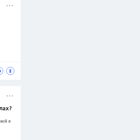
олах?
кой в