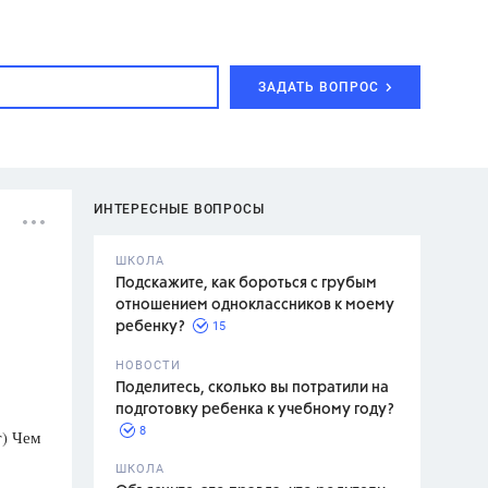
ЗАДАТЬ ВОПРОС
ИНТЕРЕСНЫЕ ВОПРОСЫ
ШКОЛА
Подскажите, как бороться с грубым
отношением одноклассников к моему
15
ребенку?
с,
7 класс,
НОВОСТИ
2 класс
Поделитесь, сколько вы потратили на
подготовку ребенка к учебному году?
8
т) Чем
.,
ШКОЛА
асян Л.С.,