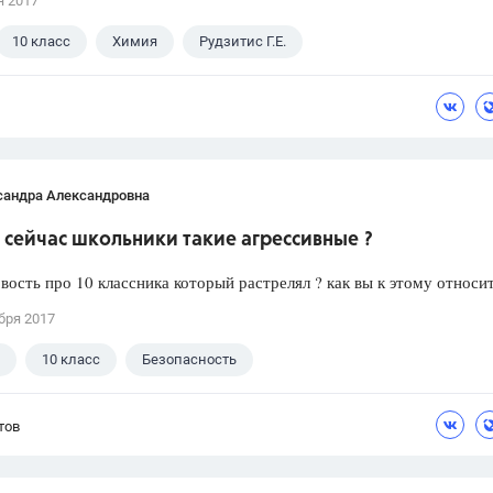
я 2017
10 класс
Химия
Рудзитис Г.Е.
сандра Александровна
сейчас школьники такие агрессивные ?
вость про 10 классника который растрелял ? как вы к этому относи
бря 2017
10 класс
Безопасность
тов