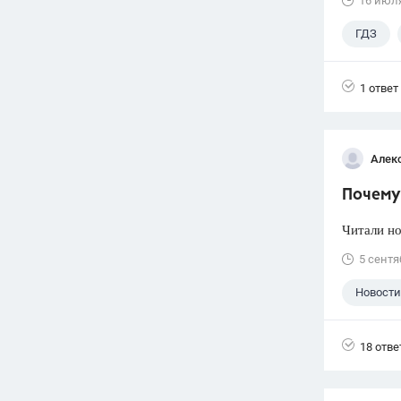
16 июл
ГДЗ
1 ответ
Алек
Почему 
Читали но
5 сентя
Новости
18 отве