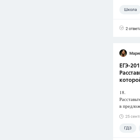
Школа
2 ответ
Мари
ЕГЭ-201
Расстав
которой
18.
Расставьт
в предлож
25 сент
ГДЗ