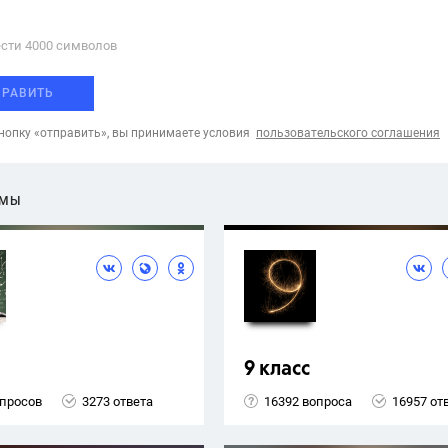
сти 4000 cимволов
ПРАВИТЬ
опку «отправить», вы принимаете условия
пользовательского соглашения
ЕМЫ
9 класс
опросов
3273 ответа
16392 вопроса
16957 от