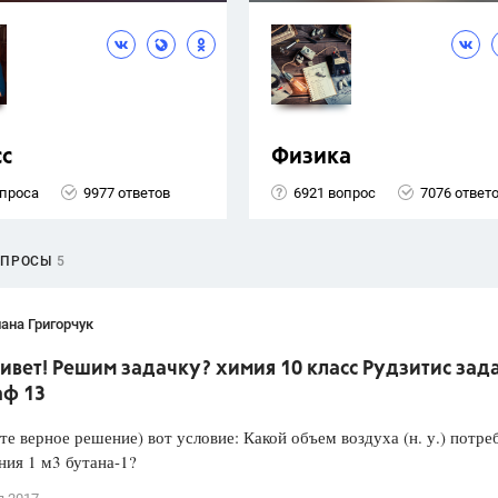
сс
Физика
опроса
9977 ответов
6921 вопрос
7076 ответ
ОПРОСЫ
5
ана Григорчук
ивет! Решим задачку? химия 10 класс Рудзитис зад
аф 13
е верное решение) вот условие: Какой объем воздуха (н. у.) потре
ния 1 м3 бутана-1?