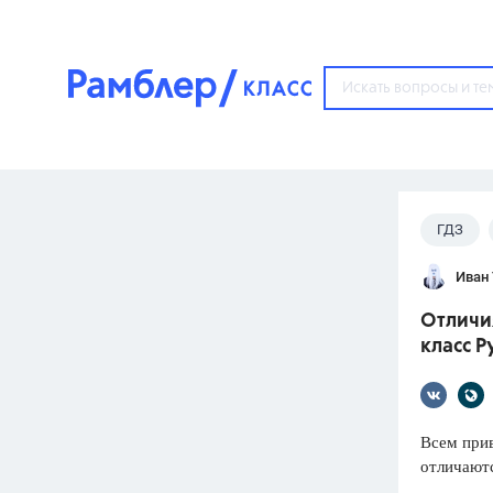
?
ГДЗ
Популярные тем
Иван
ГДЗ
67571
ответ
Отличия
ЕГЭ
класс Р
3273
ответа
ОГЭ
3460
ответов
Всем прив
отличаютс
ФИПИ
30
ответов