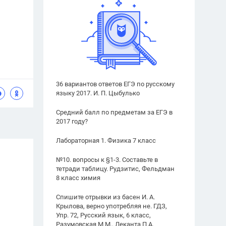
36 вариантов ответов ЕГЭ по русскому
языку 2017. И. П. Цыбулько
Средний балл по предметам за ЕГЭ в
2017 году?
Лабораторная 1. Физика 7 класс
№10. вопросы к §1-3. Составьте в
тетради таблицу. Рудзитис, Фельдман
8 класс химия
Спишите отрывки из басен И. А.
Крылова, верно употребляя не. ГДЗ,
Упр. 72, Русский язык, 6 класс,
Разумовская М.М., Леканта П.А.