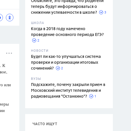
Объясните, это правда, что родители
теперь будут информироваться о
3
снижении успеваемости в школе?
ШКОЛА
спитание
Когда в 2018 году намечено
проведение основного периода ЕГЭ?
2
НОВОСТИ
Будет ли как-то улучшаться система
проверки и организации итоговых
. К
2
сочинений?
вое,
ВУЗЫ
го или
Подскажите, почему закрыли прием в
Московский институт телевидения и
1
радиовещания "Останкино"?
имеры
ции
ЧАСТО ИЩУТ