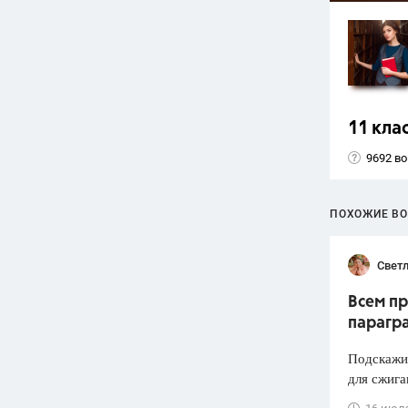
11 кла
9692 в
ПОХОЖИЕ В
Светл
Всем пр
парагр
Подскажит
для сжига