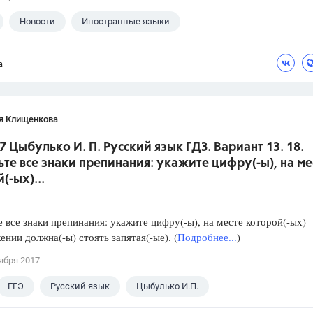
Новости
Иностранные языки
а
я Клищенкова
7 Цыбулько И. П. Русский язык ГДЗ. Вариант 13. 18.
ьте все знаки препинания: укажите цифру(-ы), на ме
(-ых)...
е все знаки препинания: укажите цифру(-ы), на месте которой(-ых)
ении должна(-ы) стоять запятая(-ые). (
Подробнее...
)
ября 2017
ЕГЭ
Русский язык
Цыбулько И.П.