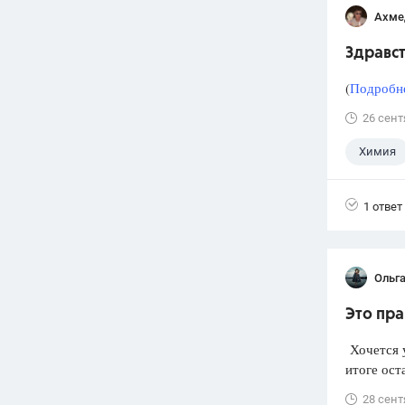
Ахме
Здравст
(
Подробне
26 сент
Химия
1 ответ
Ольг
Это пра
Хочется у
итоге ост
28 сент