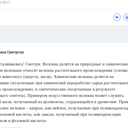
я 2017
Цветков Л. А.
Психология
Отношения,
Любовь,
Красота,
Во
ПОКАЗАТЬ ВСЕ
ана Григорчук
талкивались! Смотри: Волокна делятся на природные и химические
 волокнам относят волокна растительного происхождения (хлопко
и животного (шерсть, шелк). Химические волокна делятся на
нные (полученные при химической переработке сырья растительно
 происхождения), и синтетические (получаемые в результате
кого синтеза). Примером искусственного волокна может служить
й шелк, получаемый из целлюлозы, содержащейся в древесине. Пр
ских волокон – капрон, или нейлон, получаемые при поликонденса
оновой кислоты, или лавсан, получаемый при поликонденсации
коля и фталевой кислоты: