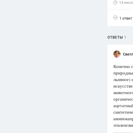
14 июл
Вузы
1752
ответа
1 ответ
Олимпиады
82
ответа
ОТВЕТЫ
1
Spotlight
1551
ответ
Светл
ГИА
Конечно с
280
ответов
природным
льняное) 
искусстве
животного
органичес
ацетатны
синтетиче
аминокапр
этиленгли