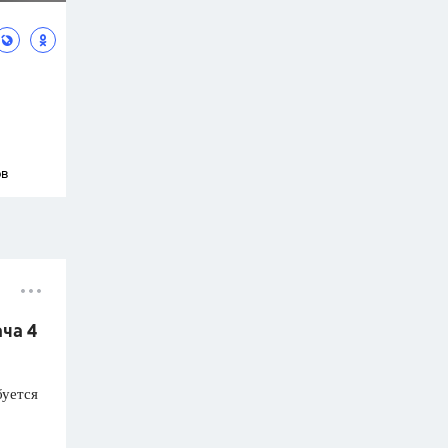
ов
ача 4
буется