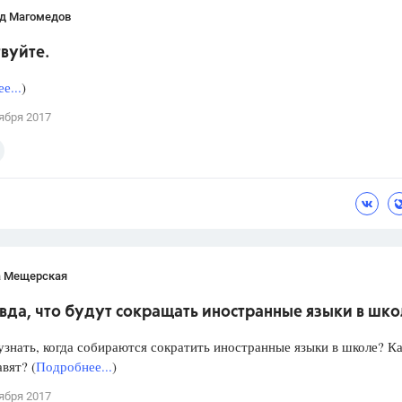
д Магомедов
вуйте.
е...
)
ября 2017
а Мещерская
вда, что будут сокращать иностранные языки в шк
знать, когда собираются сократить иностранные языки в школе? Ка
авят? (
Подробнее...
)
ября 2017