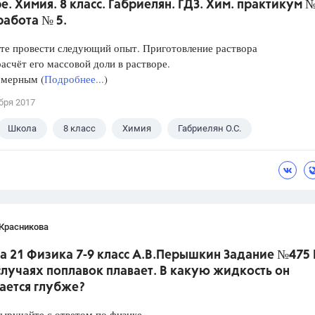
е. Химия. 8 класс. Габриелян. ГДЗ. Хим. практикум №
работа № 5.
те провести следующий опыт. Приготовление раствора
расчёт его массовой доли в растворе.
 мерным (
Подробнее...
)
бря 2017
Школа
8 класс
Химия
Габриелян О.С.
 Красникова
а 21 Физика 7-9 класс А.В.Перышкин Задание №475 
лучаях поплавок плавает. В какую жидкость он
ается глубже?
Выручайте с ответом по физике…