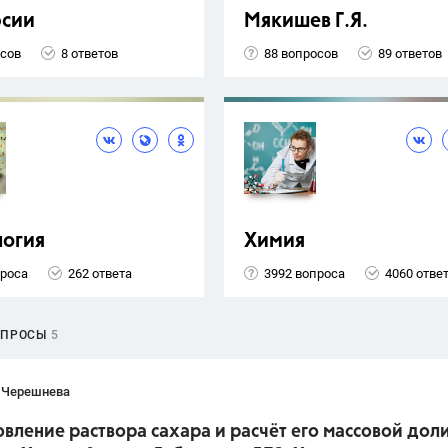
рсии
Мякишев Г.Я.
осов
8 ответов
88 вопросов
89 ответов
логия
Химия
проса
262 ответа
3992 вопроса
4060 отве
ОПРОСЫ
5
 Черешнева
вление раствора сахара и расчёт его массовой доли