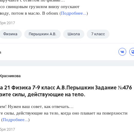
 со свинцовым грузилом внизу опускают
 воду, потом в масло. В обоих (
Подробнее...
)
бря 2017
Физика
Перышкин А.В.
Школа
7 класс
а
 Красникова
а 21 Физика 7-9 класс А.В.Перышкин Задание №476
зите силы, действующие на тело.
ем! Нужен ваш совет, как отвечать…
е силы, действующие на тело, когда оно плавает на поверхности
 (
Подробнее...
)
бря 2017