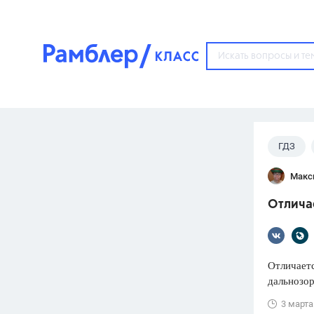
?
ГДЗ
Популярные тем
Макс
ГДЗ
67571
ответ
Отличае
ЕГЭ
3273
ответа
ОГЭ
Отличаетс
3460
ответов
дальнозор
ФИПИ
3 марта
30
ответов