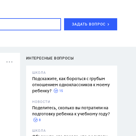
ЗАДАТЬ ВОПРОС
ИНТЕРЕСНЫЕ ВОПРОСЫ
ШКОЛА
Подскажите, как бороться с грубым
отношением одноклассников к моему
15
ребенку?
с,
7 класс,
НОВОСТИ
2 класс
Поделитесь, сколько вы потратили на
подготовку ребенка к учебному году?
8
.,
ШКОЛА
асян Л.С.,