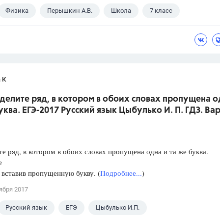
Физика
Перышкин А.В.
Школа
7 класс
 К
делите ряд, в котором в обоих словах пропущена о
уква. ЕГЭ-2017 Русский язык Цыбулько И. П. ГДЗ. Ва
е ряд, в котором в обоих словах пропущена одна и та же буква.
е
, вставив пропущенную букву. (
Подробнее...
)
ября 2017
Русский язык
ЕГЭ
Цыбулько И.П.