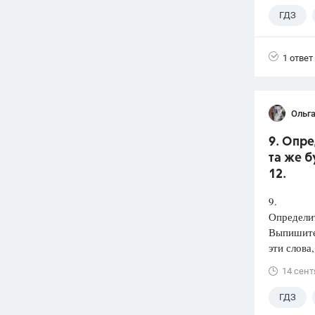
ГДЗ
1 ответ
Ольга
9. Опре
та же б
12.
9.
Определит
Выпишит
эти слова
14 сент
ГДЗ