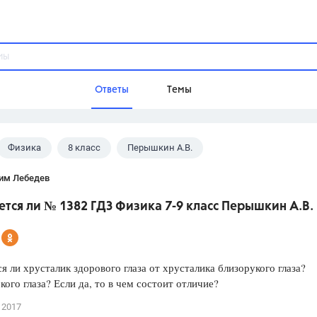
Ответы
Темы
Физика
8 класс
Перышкин А.В.
ы
Домашнее задание
Русский язык,
Химия,
Геометрия,
им Лебедев
Обществознание,
Физика
тся ли № 1382 ГДЗ Физика 7-9 класс Перышкин А.В.
Школа
9 класс,
8 класс,
11 класс,
10 клас
6 класс,
4 класс,
5 класс,
1 класс,
я ли хрусталик здорового глаза от хрусталика близорукого глаза?
Учебники
кого глаза? Если да, то в чем состоит отличие?
Разумовская М.М.,
Габриелян О.С
 2017
Рудзитис Г.Е.,
Цыбулько И.П.,
Атан