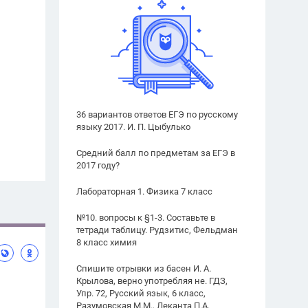
36 вариантов ответов ЕГЭ по русскому
языку 2017. И. П. Цыбулько
Средний балл по предметам за ЕГЭ в
2017 году?
Лабораторная 1. Физика 7 класс
№10. вопросы к §1-3. Составьте в
тетради таблицу. Рудзитис, Фельдман
8 класс химия
Спишите отрывки из басен И. А.
Крылова, верно употребляя не. ГДЗ,
Упр. 72, Русский язык, 6 класс,
Разумовская М.М., Леканта П.А.