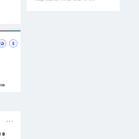
тов
 в