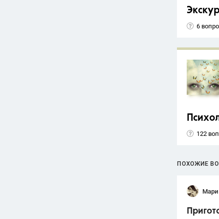
Экску
6 вопр
Психо
122 во
ПОХОЖИЕ В
Мари
Пригото