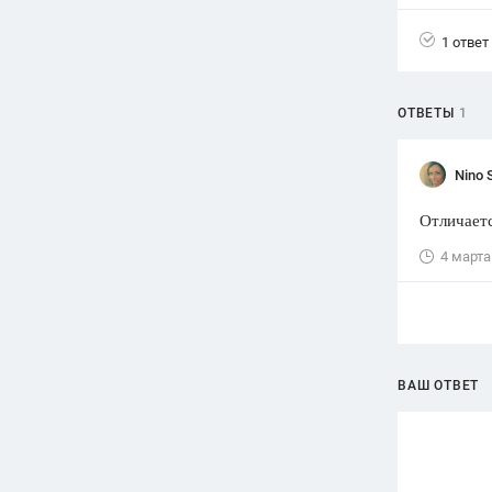
Вузы
1 ответ
1752
ответа
Олимпиады
ОТВЕТЫ
1
82
ответа
Spotlight
Nino 
1551
ответ
Отличаетс
ГИА
280
ответов
4 марта
ВАШ ОТВЕТ