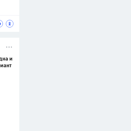
дна и
риант