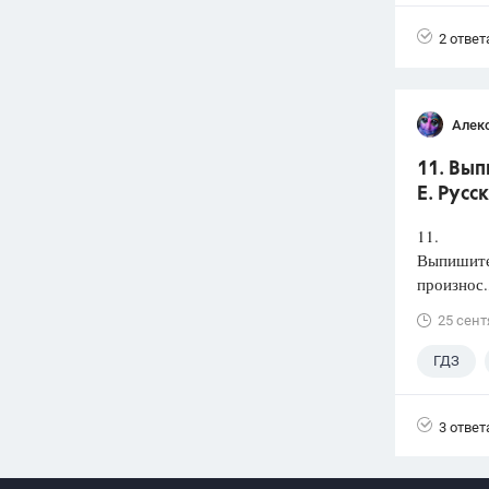
2 ответ
Алек
11. Вып
Е. Русс
11.
Выпишите 
произнос.
25 сент
ГДЗ
3 ответ