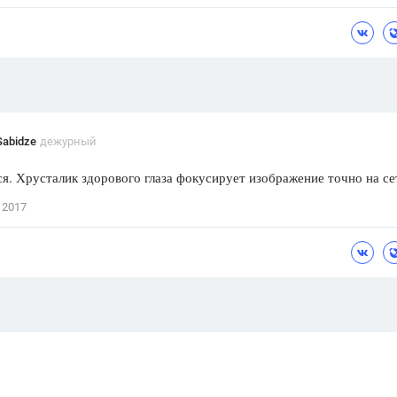
Цветков Л. А.
Психология
Отношения,
Любовь,
Красота,
Во
ПОКАЗАТЬ ВСЕ
Sabidze
дежурный
я. Хрусталик здорового глаза фокусирует изображе­ние точно на се
 2017