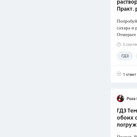
раствор
Практ. 
Попробуй
сахара и 
Отмерьте
3 сентя
ГДЗ
1 ответ
Роза
ГДЗ Тем
обоих с
погруж
Привет. 