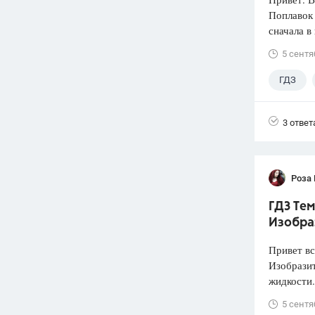
Поплавок
сначала в
5 сентя
ГДЗ
3 ответ
Роза
ГДЗ Тем
Изобра
Привет вс
Изобразит
жидкости.
5 сентя