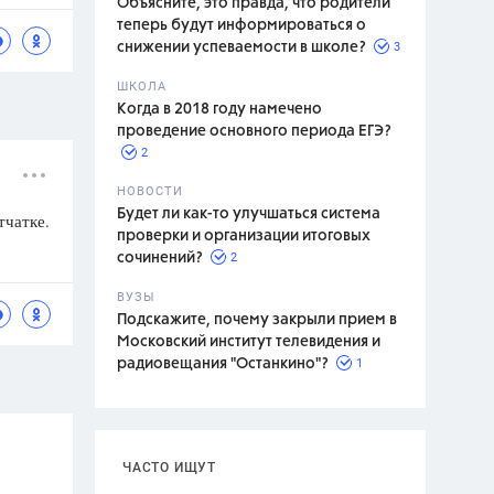
Объясните, это правда, что родители
теперь будут информироваться о
3
снижении успеваемости в школе?
ШКОЛА
спитание
Когда в 2018 году намечено
проведение основного периода ЕГЭ?
2
НОВОСТИ
Будет ли как-то улучшаться система
тчатке.
проверки и организации итоговых
2
сочинений?
ВУЗЫ
Подскажите, почему закрыли прием в
Московский институт телевидения и
1
радиовещания "Останкино"?
ЧАСТО ИЩУТ