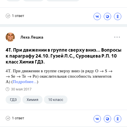
Школа
+1
7 класс
1 ответ
Леха Лешка
4Т. При движении в группе сверху вниз... Вопросы
к параграфу 24.10. Гузей Л.С., Суровцева Р.П. 10
класс Химия ГДЗ.
4Т. При движении в группе сверху вниз (в ряду О → S →
→ Sе → Те → Ро) окислительная способность элементов
А) (
Подробнее...
)
30 мая 2017
ГДЗ
Химия
10 класс
Гузей Л.С.
+1
Суровцева Р.П.
1 ответ