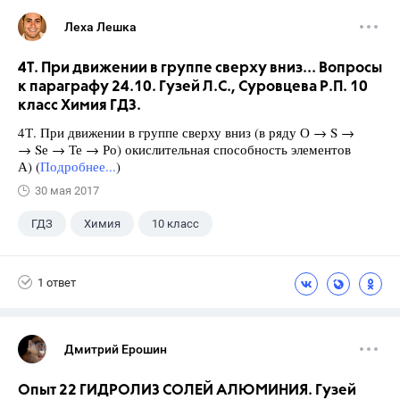
Леха Лешка
4Т. При движении в группе сверху вниз... Вопросы
к параграфу 24.10. Гузей Л.С., Суровцева Р.П. 10
класс Химия ГДЗ.
4Т. При движении в группе сверху вниз (в ряду О → S →
→ Sе → Те → Ро) окислительная способность элементов
А) (
Подробнее...
)
30 мая 2017
ГДЗ
Химия
10 класс
Гузей Л.С.
+1
Суровцева Р.П.
1 ответ
Дмитрий Ерошин
Опыт 22 ГИДРОЛИЗ СОЛЕЙ АЛЮМИНИЯ. Гузей