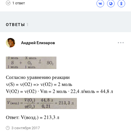
1 ответ
ОТВЕТЫ
1
Андрей Елизаров
Согласно уравнению реакции
ν(S) = ν(O2) => ν(O2) = 2 моль
V(O2) = ν(O2) ∙ Vm = 2 моль ∙ 22,4 л/моль = 44,8 л
Ответ: V(возд.) = 213,3 л
3 сентября 2017