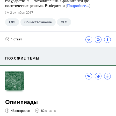
государстве Y— тоталитарный. Сравните эти два
политических режима. Выберите и (
Подробнее...
)
2 октября 2017
ГДЗ
Обществознание
ОГЭ
9 класс
+2
Котова О.А.
1 ответ
Лискова Т.Е.
ПОХОЖИЕ ТЕМЫ
Олимпиады
48 вопросов
82 ответа