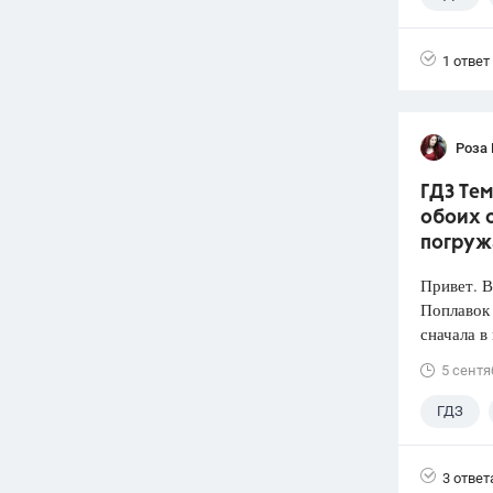
1 ответ
Роза
ГДЗ Тем
обоих с
погруж
Привет. 
Поплавок
сначала в
5 сентя
ГДЗ
3 ответ