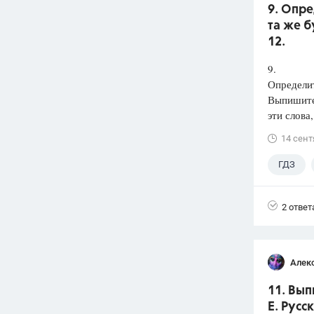
9. Опре
та же б
12.
9.
Определит
Выпишит
эти слова
14 сент
ГДЗ
2 ответ
Алек
11. Вып
Е. Русс