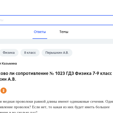
Ответы
Темы
Физика
8 класс
Перышкин А.В.
ы
Домашнее задание
Русский язык,
Химия,
Геометрия,
я Казьмина
Обществознание,
Физика
во ли сопротивление № 1023 ГДЗ Физика 7-9 класс
Школа
ин А.В.
9 класс,
8 класс,
11 класс,
10 клас
6 класс,
4 класс,
5 класс,
1 класс,
Учебники
и медная проволоки равной длины имеют одинаковые сечения. Оди
ивление проволок? Если нет, то какая из них будет иметь большее
Разумовская М.М.,
Габриелян О.С
ение и во сколько раз?
Рудзитис Г.Е.,
Цыбулько И.П.,
Атан