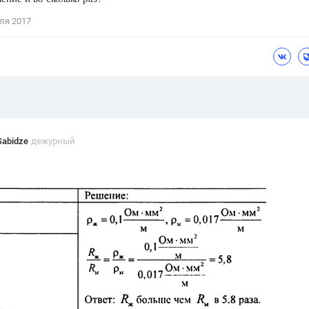
Цветков Л. А.
ля 2017
Психология
Отношения,
Любовь,
Красота,
Во
ПОКАЗАТЬ ВСЕ
Sabidze
дежурный