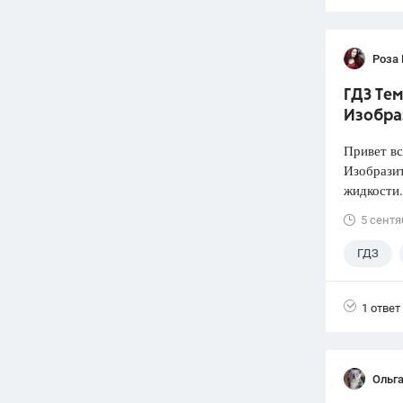
Роза
ГДЗ Тем
Изобра
Привет вс
Изобразит
жидкости.
5 сентя
ГДЗ
1 ответ
Ольга