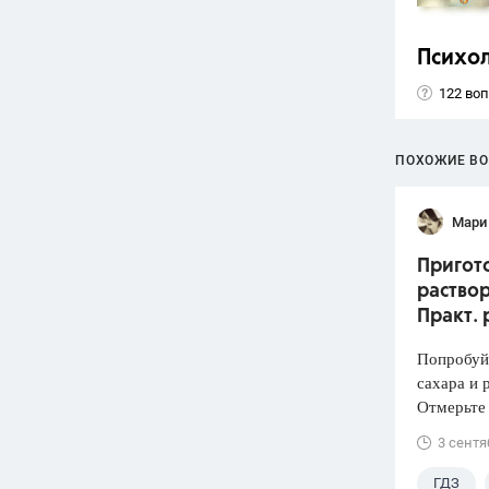
Психо
122 во
ПОХОЖИЕ В
Мари
Пригото
раствор
Практ. 
Попробуй
сахара и 
Отмерьте
3 сентя
ГДЗ