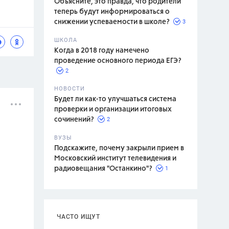
Объясните, это правда, что родители
теперь будут информироваться о
3
снижении успеваемости в школе?
ШКОЛА
спитание
Когда в 2018 году намечено
проведение основного периода ЕГЭ?
2
НОВОСТИ
Будет ли как-то улучшаться система
проверки и организации итоговых
2
сочинений?
ВУЗЫ
Подскажите, почему закрыли прием в
Московский институт телевидения и
1
радиовещания "Останкино"?
ЧАСТО ИЩУТ