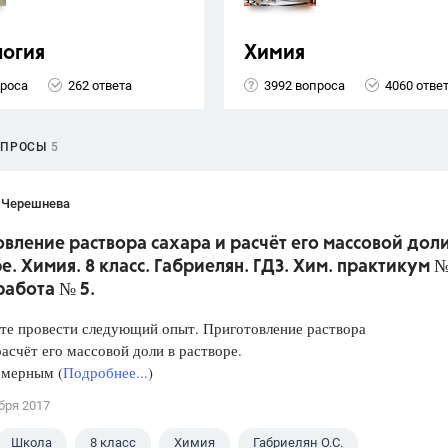
логия
Химия
проса
262 ответа
3992 вопроса
4060 отве
ОПРОСЫ
5
 Черешнева
вление раствора сахара и расчёт его массовой доли
е. Химия. 8 класс. Габриелян. ГДЗ. Хим. практикум №
работа № 5.
те провести следующий опыт. Приготовление раствора
расчёт его массовой доли в растворе.
 мерным (
Подробнее...
)
бря 2017
Школа
8 класс
Химия
Габриелян О.С.