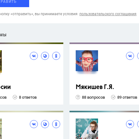
ПРАВИТЬ
опку «отправить», вы принимаете условия
пользовательского соглашения
ЕМЫ
рсии
Мякишев Г.Я.
осов
8 ответов
88 вопросов
89 ответов