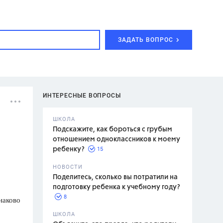
ЗАДАТЬ ВОПРОС
ИНТЕРЕСНЫЕ ВОПРОСЫ
ШКОЛА
Подскажите, как бороться с грубым
отношением одноклассников к моему
15
ребенку?
с,
7 класс,
НОВОСТИ
2 класс
Поделитесь, сколько вы потратили на
подготовку ребенка к учебному году?
8
наково
.,
ШКОЛА
асян Л.С.,