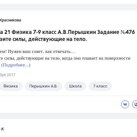
 Красникова
а 21 Физика 7-9 класс А.В.Перышкин Задание №476
зите силы, действующие на тело.
ем! Нужен ваш совет, как отвечать…
е силы, действующие на тело, когда оно плавает на поверхности
 (
Подробнее...
)
бря 2017
Физика
Перышкин А.В.
Школа
7 класс
 К