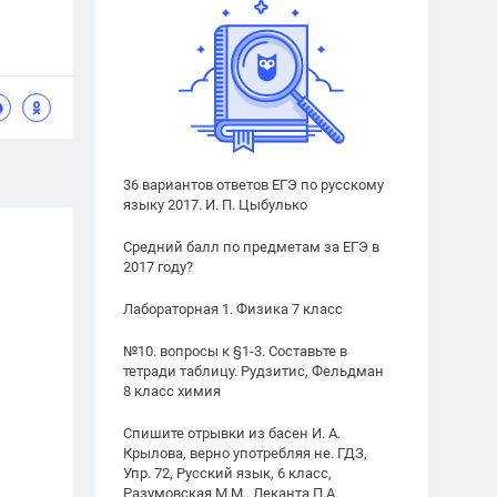
36 вариантов ответов ЕГЭ по русскому
языку 2017. И. П. Цыбулько
Средний балл по предметам за ЕГЭ в
2017 году?
Лабораторная 1. Физика 7 класс
№10. вопросы к §1-3. Составьте в
тетради таблицу. Рудзитис, Фельдман
8 класс химия
Спишите отрывки из басен И. А.
Крылова, верно употребляя не. ГДЗ,
Упр. 72, Русский язык, 6 класс,
Разумовская М.М., Леканта П.А.