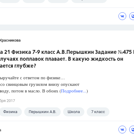
 Красникова
а 21 Физика 7-9 класс А.В.Перышкин Задание №475 
лучаях поплавок плавает. В какую жидкость он
ается глубже?
Выручайте с ответом по физике…
 со свинцовым грузилом внизу опускают
 воду, потом в масло. В обоих (
Подробнее...
)
бря 2017
Физика
Перышкин А.В.
Школа
7 класс
а