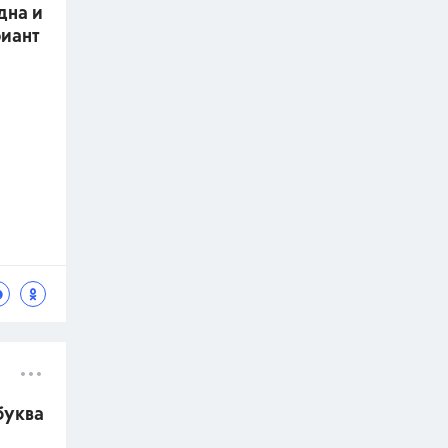
дна и
риант
буква