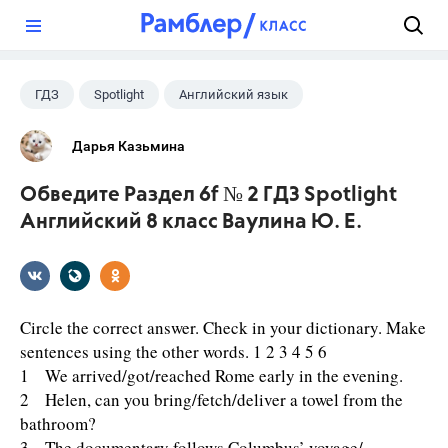
?
ГДЗ
Spotlight
Английский язык
8 класс
+1
Ваулина Ю.Е.
Дарья Казьмина
Обведите Раздел 6f № 2 ГДЗ Spotlight
Английский 8 класс Ваулина Ю. Е.
Circle the correct answer. Check in your dictionary. Make
sentences using the other words. 1 2 3 4 5 6
1 We arrived/got/reached Rome early in the evening.
2 Helen, can you bring/fetch/deliver a towel from the
bathroom?
3 The documentary follows Columbus’ voyage/