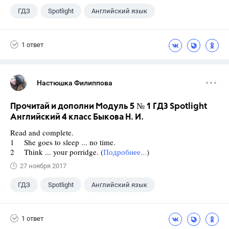
ГДЗ
Spotlight
Английский язык
4 класс
+1
Быкова Н.И.
1 ответ
Настюшка Филиппова
Прочитай и дополни Модуль 5 № 1 ГДЗ Spotlight
Английский 4 класс Быкова Н. И.
Read and complete.
1 She goes to sleep ... no time.
2 Think ... your porridge. (
Подробнее...
)
27 ноября 2017
ГДЗ
Spotlight
Английский язык
4 класс
+1
Быкова Н.И.
1 ответ