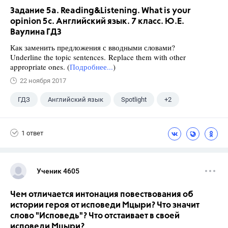
Задание 5a. Reading&Listening. What is your
opinion 5c. Английский язык. 7 класс. Ю.Е.
Ваулина ГДЗ
Как заменить предложения с вводными словами?
Underline the topic sentences. Replace them with other
appropriate ones. (
Подробнее...
)
22 ноября 2017
ГДЗ
Английский язык
Spotlight
+2
Ваулина Ю.Е.
7 класс
1 ответ
Ученик 4605
Чем отличается интонация повествования об
истории героя от исповеди Мцыри? Что значит
слово "Исповедь"? Что отстаивает в своей
исповеди Мцыри?