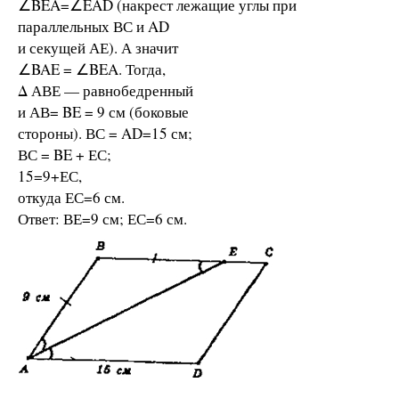
∠BEA=∠EAD (накрест лежащие углы при
параллельных ВС и AD
и секущей АЕ). А значит
∠BAE = ∠BEA. Тогда,
Δ АВЕ — равнобедренный
и АВ= BE = 9 см (боковые
стороны). ВС = AD=15 см;
ВС = BE + ЕС;
15=9+ЕС,
откуда ЕС=6 см.
Ответ: ВЕ=9 см; ЕС=6 см.