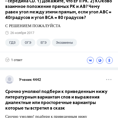
- середина CD. 1) Докажите, что EF II PK. 2) КОково
взаимное положение прямых PK и AB? Чему
равен угол между этими прямым, если угол ABC =
40градусов и угол BCA = 80 градусов?
С РЕШЕНИЕМ ПОЖАЛУЙСТА
26 ноября 2017
ГДЗ
ОГЭ
ЕГЭ
Экзамены
Учебники
+5
9 класс
ГИА
1 ответ
Учителя
Досуг
Выпускной
Ученик 4442
Срочно умоляю! подбери к приведенным нижу
литературным вариантам слов и выражения
диалектные или просторечные вариантры
которые ты встретил в сказк
Срочно умоляю! подбери к приведенным нижу