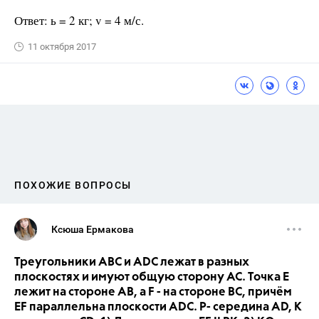
Ответ: ь = 2 кг; v = 4 м/с.
11 октября 2017
ПОХОЖИЕ ВОПРОСЫ
Ксюша Ермакова
Треугольники ABC и ADC лежат в разных
плоскостях и имуют общую сторону AC. Точка E
лежит на стороне AB, а F - на стороне BC, причём
EF параллельна плоскости ADC. P- середина AD, K