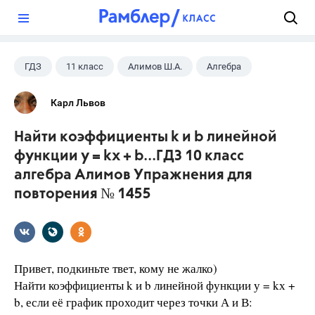
?
ГДЗ
11 класс
Алимов Ш.А.
Алгебра
Карл Львов
Найти коэффициенты k и b линейной
функции у = kх + b...ГДЗ 10 класс
алгебра Алимов Упражнения для
повторения № 1455
Привет, подкиньте твет, кому не жалко)
Найти коэффициенты k и b линейной функции у = kх +
b, если её график проходит через точки А и В: