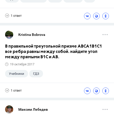
Ященко И.В.
1 ответ
Kristina Bobrova
В правильной треугольной призме АВСA1В1С1
все ребра равны между собой. найдите угол
между прямыми В1С и АВ.
19 октября 2017
Учебники
ГДЗ
1 ответ
Максим Лебедев