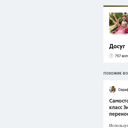
Досуг
757 во
ПОХОЖИЕ В
Сера
Самосто
класс З
перено
Используя