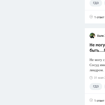
ГДЗ
1 ответ
Халк 
Не могу
быть...
Не могу с
Сосуд име
линдром. 
31 мая 
ГДЗ
1 ответ