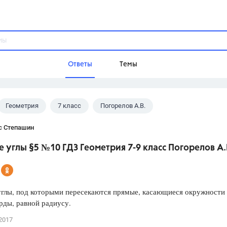
Ответы
Темы
Геометрия
7 класс
Погорелов А.В.
ы
Домашнее задание
Русский язык,
Химия,
Геометрия,
с Степашин
Обществознание,
Физика
 углы §5 №10 ГДЗ Геометрия 7-9 класс Погорелов А.
Школа
9 класс,
8 класс,
11 класс,
10 клас
6 класс,
4 класс,
5 класс,
1 класс,
углы, под которыми пересекаются прямые, касающиеся окружности 
Учебники
рды, равной радиусу.
Разумовская М.М.,
Габриелян О.С
2017
Рудзитис Г.Е.,
Цыбулько И.П.,
Атан