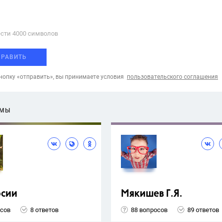
сти 4000 cимволов
ПРАВИТЬ
опку «отправить», вы принимаете условия
пользовательского соглашения
ЕМЫ
рсии
Мякишев Г.Я.
осов
8 ответов
88 вопросов
89 ответов