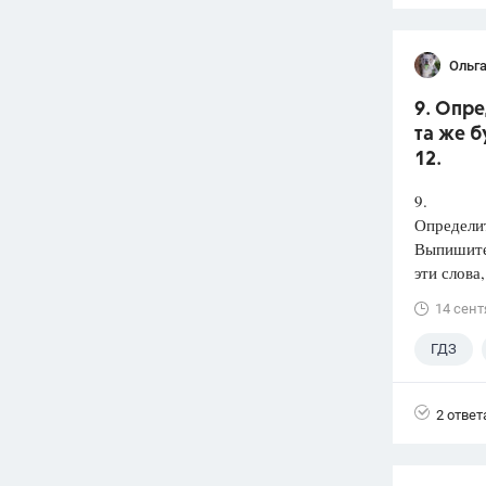
Ольга
9. Опре
та же б
12.
9.
Определит
Выпишит
эти слова
14 сент
ГДЗ
2 ответ