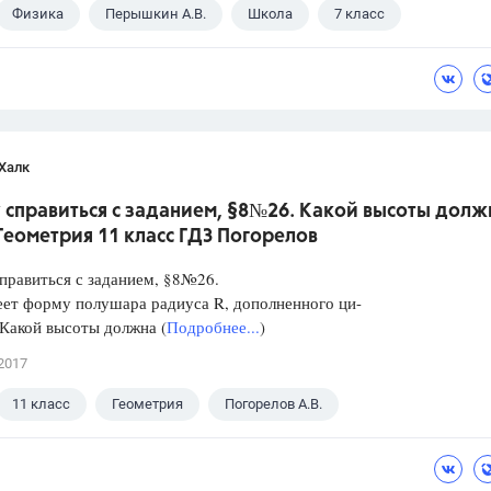
Физика
Перышкин А.В.
Школа
7 класс
Халк
 справиться с заданием, §8№26. Какой высоты долж
.Геометрия 11 класс ГДЗ Погорелов
правиться с заданием, §8№26.
ет форму полушара радиуса R, дополненного ци-
Какой высоты должна (
Подробнее...
)
2017
11 класс
Геометрия
Погорелов А.В.