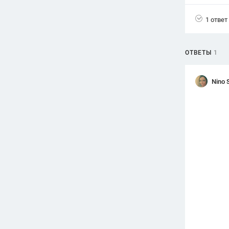
Вузы
1 ответ
1752
ответа
Олимпиады
ОТВЕТЫ
1
82
ответа
Spotlight
Nino 
1551
ответ
ГИА
280
ответов