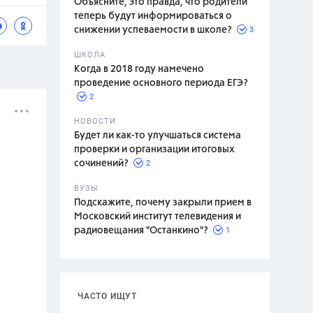
Объясните, это правда, что родители
теперь будут информироваться о
3
снижении успеваемости в школе?
ШКОЛА
спитание
Когда в 2018 году намечено
проведение основного периода ЕГЭ?
2
НОВОСТИ
Будет ли как-то улучшаться система
проверки и организации итоговых
2
сочинений?
ВУЗЫ
Подскажите, почему закрыли прием в
Московский институт телевидения и
1
радиовещания "Останкино"?
ЧАСТО ИЩУТ