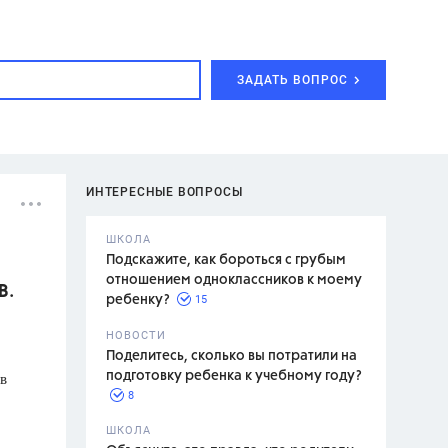
ЗАДАТЬ ВОПРОС
ИНТЕРЕСНЫЕ ВОПРОСЫ
ШКОЛА
Подскажите, как бороться с грубым
отношением одноклассников к моему
В.
15
ребенку?
с,
7 класс,
НОВОСТИ
2 класс
Поделитесь, сколько вы потратили на
в
подготовку ребенка к учебному году?
8
.,
ШКОЛА
асян Л.С.,