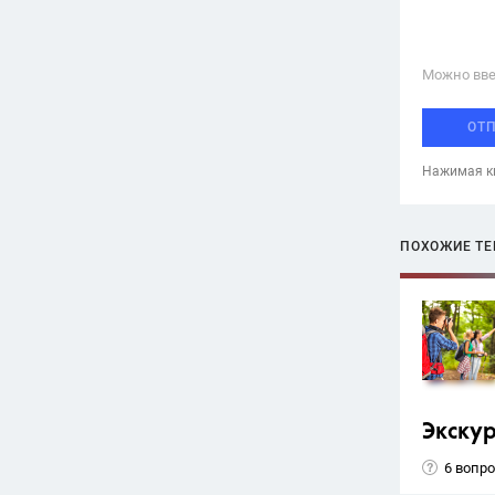
Можно вве
ОТ
Нажимая кн
ПОХОЖИЕ Т
Экску
6 вопр