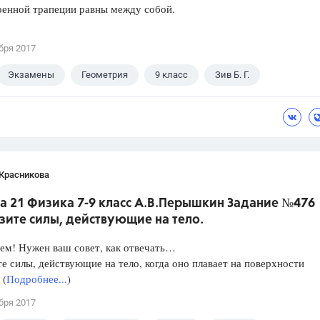
ренной трапеции равны между собой.
бря 2017
Экзамены
Геометрия
9 класс
Зив Б. Г.
 Красникова
а 21 Физика 7-9 класс А.В.Перышкин Задание №476
зите силы, действующие на тело.
ем! Нужен ваш совет, как отвечать…
е силы, действующие на тело, когда оно плавает на поверхности
 (
Подробнее...
)
бря 2017