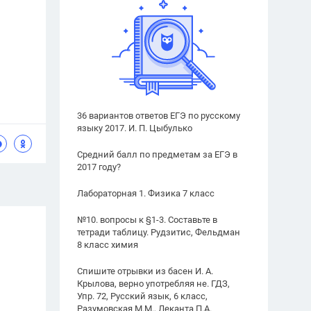
36 вариантов ответов ЕГЭ по русскому
языку 2017. И. П. Цыбулько
Средний балл по предметам за ЕГЭ в
2017 году?
Лабораторная 1. Физика 7 класс
№10. вопросы к §1-3. Составьте в
тетради таблицу. Рудзитис, Фельдман
8 класс химия
Спишите отрывки из басен И. А.
Крылова, верно употребляя не. ГДЗ,
Упр. 72, Русский язык, 6 класс,
Разумовская М.М., Леканта П.А.