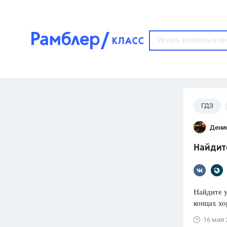
?
ГДЗ
Популярные тем
Дени
ГДЗ
67571
ответ
Найдите
ЕГЭ
3273
ответа
ОГЭ
Найдите 
3460
ответов
концах хо
ФИПИ
16 мая 
30
ответов