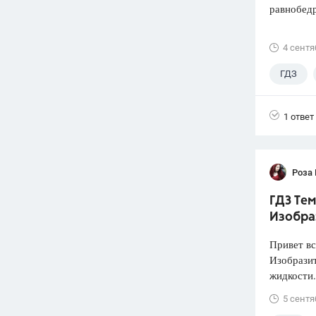
равнобед
4 сентя
ГДЗ
1 ответ
Роза
ГДЗ Тем
Изобра
Привет вс
Изобразит
жидкости.
5 сентя