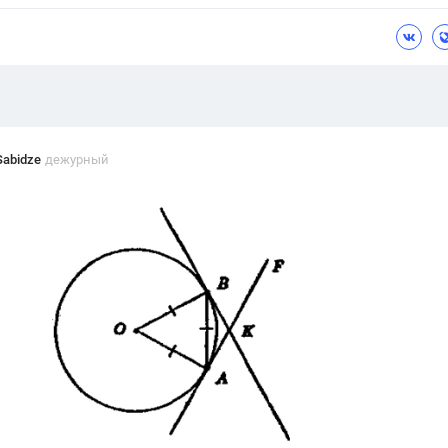
Цветков Л. А.
Психология
Отношения,
Любовь,
Красота,
Во
ПОКАЗАТЬ ВСЕ
Sabidze
дежурный