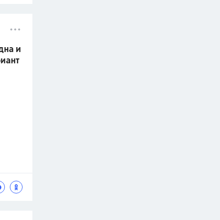
дна и
риант