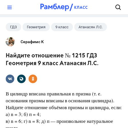
?
ГДЗ
Геометрия
9 класс
Атанасян Л.С.
Серафимс К
Найдите отношение № 1215 ГДЗ
Геометрия 9 класс Атанасян Л.С.
В цилиндр вписана правильная n призма (т. е.
основания призмы вписаны в основания цилиндра).
Найдите отношение объёмов призмы и цилиндра, если:
а) n = 3; б) п = 4;
в) n = 6; г) n = 8; д) п — произвольное натуральное
число.