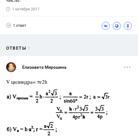
1 октября 2017
1 ответ
ОТВЕТЫ
1
Елизавета Мирошина
V цилиндра= πr2h