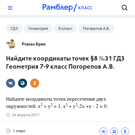
?
ГДЗ
Геометрия
8 класс
Погорелов А.В.
Роман Брик
Найдите координаты точек §8 №31 ГДЗ
Геометрия 7-9 класс Погорелов А.В.
Найдите координаты точек пересечения двух
2
2
2
2
окружностей: х
+ у
= 1, х
+ y
-2х +у - 2 = 0.
24 апреля 2017
1 ответ