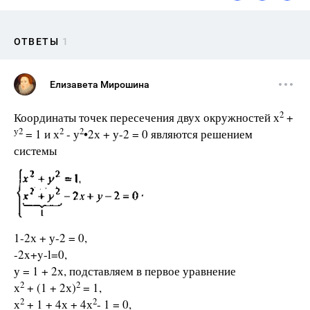
ОТВЕТЫ
1
Елизавета Мирошина
2
Координаты точек пересечения двух окружностей х
+
у2
2
2
= 1 и х
- у
•2х + у-2 = 0 являются решением
системы
1-2х + у-2 = 0,
-2x+y-l=0,
у = 1 + 2х, подставляем в первое уравнение
2
2
х
+ (1 + 2х)
= 1,
2
2
х
+ 1 + 4х + 4х
- 1 = 0,