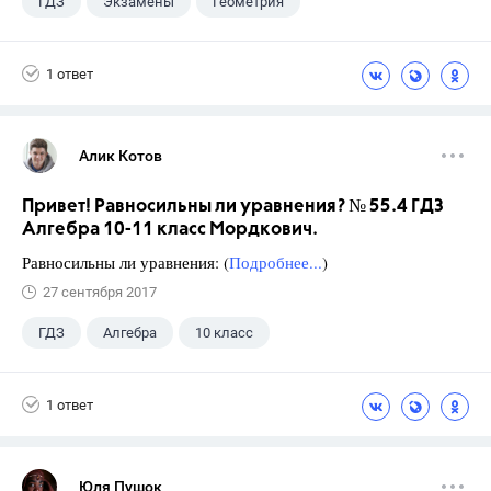
ГДЗ
Экзамены
Геометрия
9 класс
+1
Зив Б. Г.
1 ответ
Алик Котов
Привет! Равносильны ли уравнения? № 55.4 ГДЗ
Алгебра 10-11 класс Мордкович.
Равносильны ли уравнения: (
Подробнее...
)
27 сентября 2017
ГДЗ
Алгебра
10 класс
11 класс
+1
Мордкович А.Г.
1 ответ
Юля Пушок