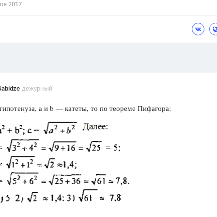
ля 2017
Цветков Л. А.
Психология
Отношения,
Любовь,
Красота,
Во
ПОКАЗАТЬ ВСЕ
Sabidze
дежурный
гипотенуза, а и b — катеты, то по теореме Пифагора: