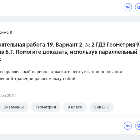
фимс К
ятельная работа 19. Вариант 2. № 2 ГДЗ Геометрия 9
ив Б.Г. Помогите доказать, используя параллельный
с
 параллельный перенос, докажите, что углы при основании
ренной трапеции равны между собой.
бря 2017
Экзамены
Геометрия
9 класс
Зив Б. Г.