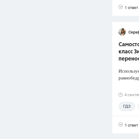
1 ответ
Сера
Самосто
класс З
перено
Используя
равнобед
4 сентя
ГДЗ
1 ответ