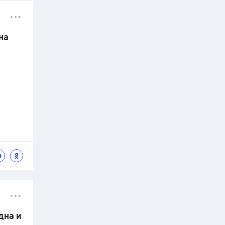
на
дна и