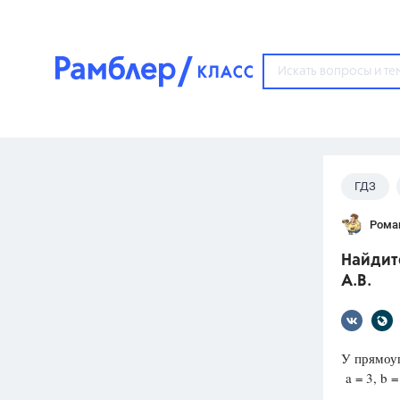
?
ГДЗ
Популярные тем
Рома
ГДЗ
67571
ответ
Найдите
ЕГЭ
А.В.
3273
ответа
ОГЭ
3460
ответов
У прямоуг
a = 3, b = 
ФИПИ
30
ответов