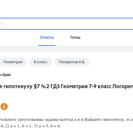
Ответы
Темы
Геометрия
8 класс
Погорелов А.В.
ы
Домашнее задание
Русский язык,
Химия,
Геометрия,
н Брик
Обществознание,
Физика
 гипотенузу §7 №2 ГДЗ Геометрия 7-9 класс Погоре
Школа
9 класс,
8 класс,
11 класс,
10 клас
6 класс,
4 класс,
5 класс,
1 класс,
Учебники
ольного треугольника заданы катеты а и в Найдите гипотенузу, есл
4; 2) а = 1, b = 1; 3) а = 5, b = 6.
Разумовская М.М.,
Габриелян О.С
Рудзитис Г.Е.,
Цыбулько И.П.,
Атан