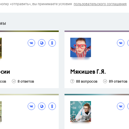
опку «отправить», вы принимаете условия
пользовательского соглашения
ЕМЫ
рсии
Мякишев Г.Я.
осов
8 ответов
88 вопросов
89 ответов