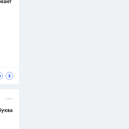
риант
буква