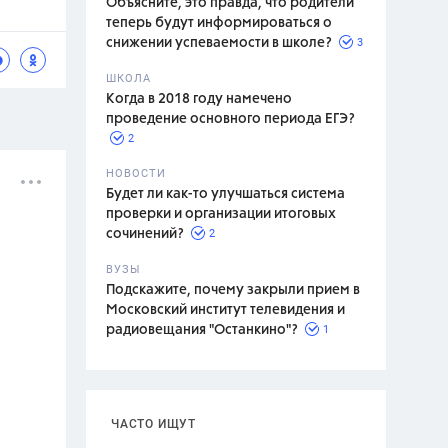
Объясните, это правда, что родители
теперь будут информироваться о
3
снижении успеваемости в школе?
ШКОЛА
спитание
Когда в 2018 году намечено
проведение основного периода ЕГЭ?
2
НОВОСТИ
Будет ли как-то улучшаться система
проверки и организации итоговых
2
сочинений?
ВУЗЫ
Подскажите, почему закрыли прием в
Московский институт телевидения и
1
радиовещания "Останкино"?
ЧАСТО ИЩУТ