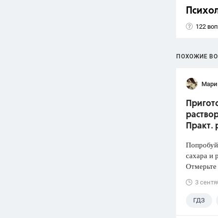
Психо
122 во
ПОХОЖИЕ В
Мари
Пригото
раствор
Практ. 
Попробуй
сахара и 
Отмерьте
3 сентя
ГДЗ