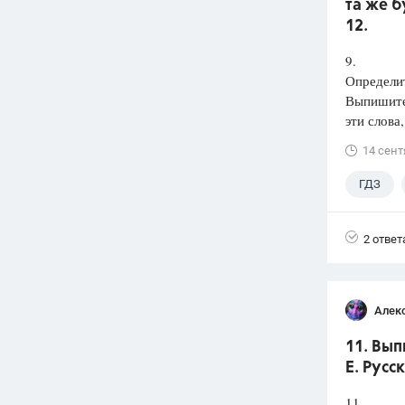
та же б
12.
9.
Определит
Выпишит
эти слова
14 сент
ГДЗ
2 ответ
Алек
11. Вып
Е. Русс
11.