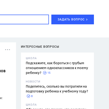
ЗАДАТЬ ВОПРОС
ИНТЕРЕСНЫЕ ВОПРОСЫ
ШКОЛА
Подскажите, как бороться с грубым
отношением одноклассников к моему
лов
15
ребенку?
с,
7 класс,
НОВОСТИ
2 класс
Поделитесь, сколько вы потратили на
подготовку ребенка к учебному году?
8
и:
.,
ШКОЛА
асян Л.С.,