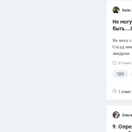
Халк 
Не могу
быть...
Не могу с
Сосуд име
линдром. 
31 мая 
ГДЗ
1 ответ
Ольга
9. Опре