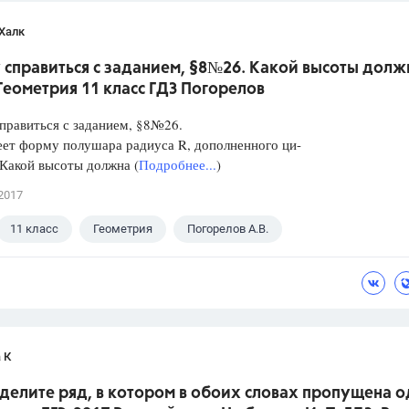
Халк
 справиться с заданием, §8№26. Какой высоты долж
.Геометрия 11 класс ГДЗ Погорелов
правиться с заданием, §8№26.
ет форму полушара радиуса R, дополненного ци-
Какой высоты должна (
Подробнее...
)
2017
11 класс
Геометрия
Погорелов А.В.
 К
делите ряд, в котором в обоих словах пропущена о