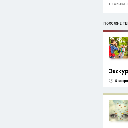
Нажимая кн
ПОХОЖИЕ Т
Экску
6 вопр