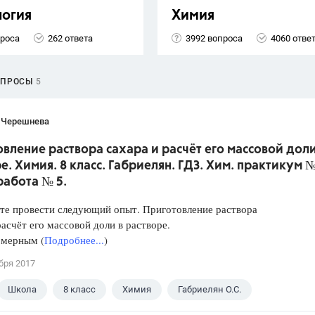
логия
Химия
проса
262 ответа
3992 вопроса
4060 отве
ОПРОСЫ
5
 Черешнева
вление раствора сахара и расчёт его массовой доли
е. Химия. 8 класс. Габриелян. ГДЗ. Хим. практикум №
работа № 5.
те провести следующий опыт. Приготовление раствора
расчёт его массовой доли в растворе.
 мерным (
Подробнее...
)
бря 2017
Школа
8 класс
Химия
Габриелян О.С.