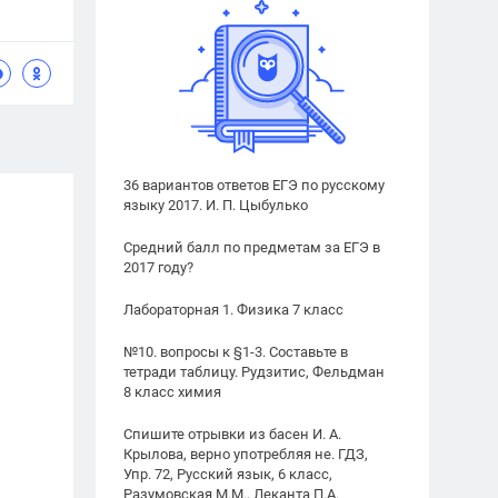
36 вариантов ответов ЕГЭ по русскому
языку 2017. И. П. Цыбулько
Средний балл по предметам за ЕГЭ в
2017 году?
Лабораторная 1. Физика 7 класс
№10. вопросы к §1-3. Составьте в
тетради таблицу. Рудзитис, Фельдман
8 класс химия
Спишите отрывки из басен И. А.
Крылова, верно употребляя не. ГДЗ,
Упр. 72, Русский язык, 6 класс,
Разумовская М.М., Леканта П.А.