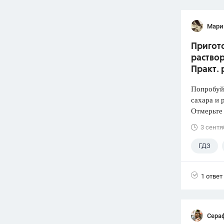
Мари
Пригото
раствор
Практ. 
Попробуй
сахара и 
Отмерьте
3 сентя
ГДЗ
1 ответ
Сера