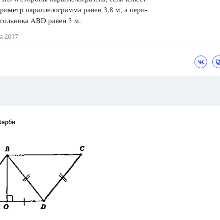
ериметр параллелограмма равен 3,8 м, а пери-
Цветков Л. А.
гольника ABD равен 3 м.
Психология
а 2017
Отношения,
Любовь,
Красота,
Во
ПОКАЗАТЬ ВСЕ
Барби