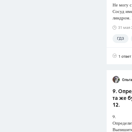
Не могу с
Сосуд име
линдром. 
31 мая 
ГДЗ
1 ответ
Ольга
9. Опре
та же б
12.
9.
Определит
Выпишит