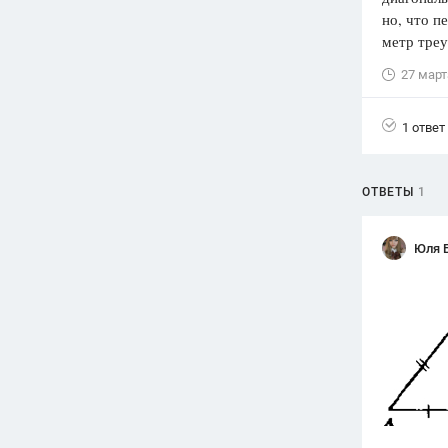
но, что п
Вузы
метр треу
1752
ответа
27 март
Олимпиады
82
ответа
1 ответ
Spotlight
1551
ответ
ОТВЕТЫ
1
ГИА
280
ответов
Юля 