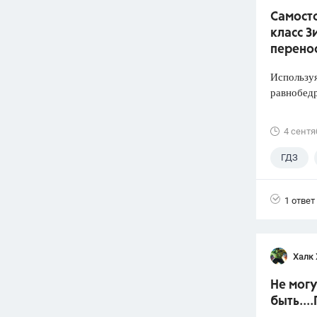
Самосто
класс З
перено
Используя
равнобед
4 сентя
ГДЗ
1 ответ
Халк 
Не могу
быть...