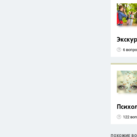
Экску
6 вопр
Психо
122 во
ПОХОЖИЕ В