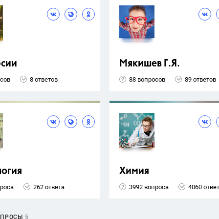
рсии
Мякишев Г.Я.
осов
8 ответов
88 вопросов
89 ответов
логия
Химия
проса
262 ответа
3992 вопроса
4060 отве
ОПРОСЫ
5