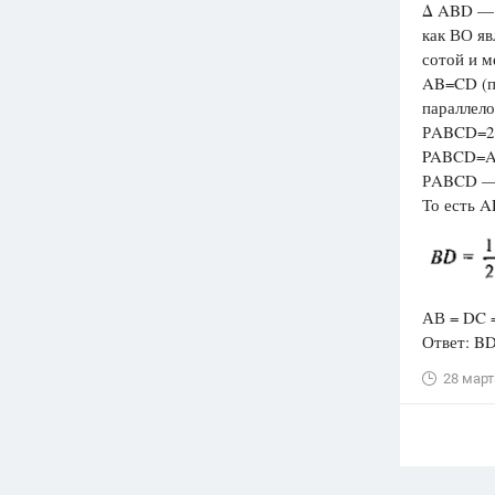
Δ ABD — 
как ВО яв
сотой и м
AB=CD (п
параллело
РABCD=2
PABCD=A
РABCD —
То есть A
АВ = DC =
Ответ: BD
28 март