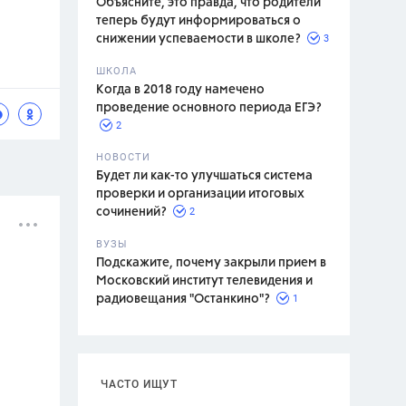
Объясните, это правда, что родители
теперь будут информироваться о
3
снижении успеваемости в школе?
ШКОЛА
спитание
Когда в 2018 году намечено
проведение основного периода ЕГЭ?
2
НОВОСТИ
Будет ли как-то улучшаться система
проверки и организации итоговых
2
сочинений?
ВУЗЫ
Подскажите, почему закрыли прием в
Московский институт телевидения и
1
радиовещания "Останкино"?
ЧАСТО ИЩУТ