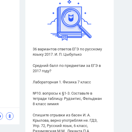
36 вариантов ответов ЕГЭ по русскому
языку 2017. И. П. Цыбулько
Средний балл по предметам за ЕГЭ в
2017 году?
Лабораторная 1. Физика 7 класс
№10. вопросы к §1-3. Составьте в
тетради таблицу. Рудзитис, Фельдман
8 класс химия
Спишите отрывки из басен И. А.
Крылова, верно употребляя не. ГДЗ,
Упр. 72, Русский язык, 6 класс,
Разумовская М.М., Леканта П.А.