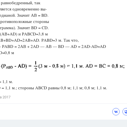
равнобедренный, так
ляется одновременно вы-
едианой. Значит АВ = BD.
ротивоположные стороны
грамма). Значит BD = CD.
(АВ+AD) и РABCD=3,8 м
B+BD+AD=2AB+AD. РABD=3 м. Так что,
 РABD = 2АВ + 2AD — АВ — BD — AD = 2AD-AD=AD
D=0,8 м
 1,1 м.
 = 1,1 м.; стороны ABCD равны 0,8 м; 1,1 м; 0,8 м; 1,1 м.
а 2017