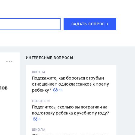
ЗАДАТЬ ВОПРОС
ИНТЕРЕСНЫЕ ВОПРОСЫ
ШКОЛА
Подскажите, как бороться с грубым
отношением одноклассников к моему
лов
15
ребенку?
с,
7 класс,
НОВОСТИ
2 класс
Поделитесь, сколько вы потратили на
подготовку ребенка к учебному году?
8
.,
ШКОЛА
асян Л.С.,