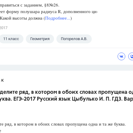
правиться с заданием, §8№26.
ет форму полушара радиуса R, дополненного ци-
Какой высоты должна (
Подробнее...
)
2017
11 класс
Геометрия
Погорелов А.В.
 К
делите ряд, в котором в обоих словах пропущена о
уква. ЕГЭ-2017 Русский язык Цыбулько И. П. ГДЗ. Ва
е ряд, в котором в обоих словах пропущена одна и та же буква.
е