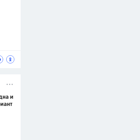
дна и
риант