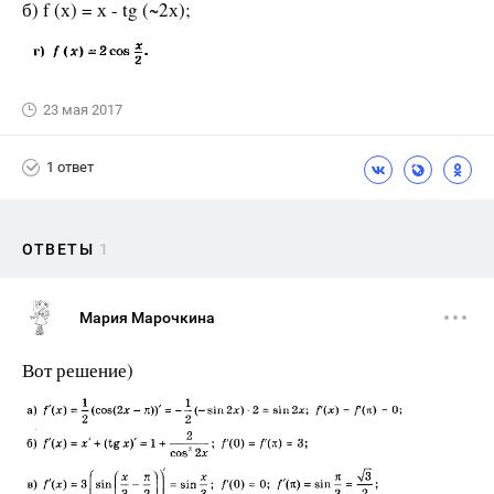
б) f (х) = х - tg (~2х);
23 мая 2017
1 ответ
ОТВЕТЫ
1
Мария Марочкина
Вот решение)