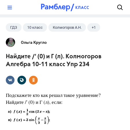
?
ГДЗ
10 класс
Колмогоров А.Н.
+1
Алгебра
Ольга Кругло
Найдите /' (0) и Г (л). Колмогоров
Алгебра 10-11 класс Упр 234
Подскажете кто как решал такое уравнение?
Найдите /' (0) и Г (л), если: