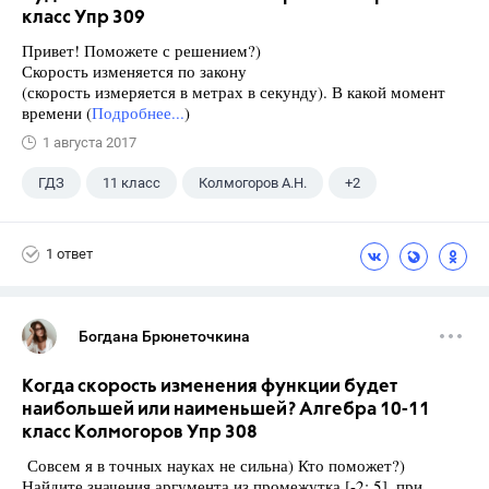
класс Упр 309
Привет! Поможете с решением?)
Скорость изменяется по закону
(скорость измеряется в метрах в секунду). В какой момент
времени (
Подробнее...
)
1 августа 2017
ГДЗ
11 класс
Колмогоров А.Н.
+2
10 класс
Алгебра
1 ответ
Богдана Брюнеточкина
Когда скорость изменения функции будет
наибольшей или наименьшей? Алгебра 10-11
класс Колмогоров Упр 308
Совсем я в точных науках не сильна) Кто поможет?)
Найдите значения аргумента из промежутка [-2; 5], при