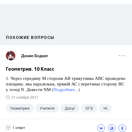
ПОХОЖИЕ ВОПРОСЫ
Денис Бодюл
Геометрия. 10 Класс
1. Через середину М сторони АВ трикутника АВС проведено
площину, яка паралельна, прямій АС і перетинає сторону ВС
у точці N. Довести NM (
Подробнее...
)
21 ноября 2017
Геометрия
Учителя
Досуг
ОГЭ
+6
Экзамены
ЕГЭ
ГИА
Выпускной
1 ответ
ГДЗ
Учебники