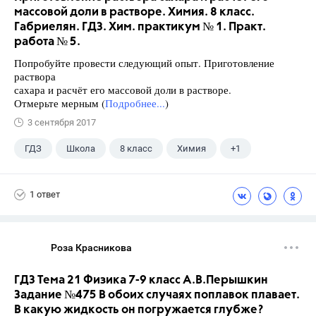
массовой доли в растворе. Химия. 8 класс.
Габриелян. ГДЗ. Хим. практикум № 1. Практ.
работа № 5.
Попробуйте провести следующий опыт. Приготовление
раствора
сахара и расчёт его массовой доли в растворе.
Отмерьте мерным (
Подробнее...
)
3 сентября 2017
ГДЗ
Школа
8 класс
Химия
+1
Габриелян О.С.
1 ответ
Роза Красникова
ГДЗ Тема 21 Физика 7-9 класс А.В.Перышкин
Задание №475 В обоих случаях поплавок плавает.
В какую жидкость он погружается глубже?