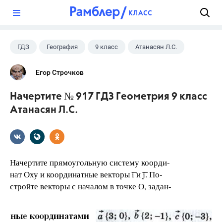
?
ГДЗ
География
9 класс
Атанасян Л.С.
Егор Строчков
Начертите № 917 ГДЗ Геометрия 9 класс
Атанасян Л.С.
Начертите прямоугольную систему коорди-
нат Оху и координатные векторы ͞i и ͞͞j. По-
стройте векторы с началом в точке О, задан-