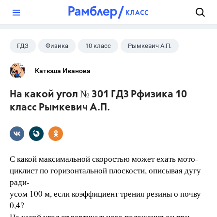
?
ГДЗ
Физика
10 класс
Рымкевич А.П.
Катюша Иванова
На какой угол № 301 ГДЗ Рфизика 10
класс Рымкевич А.П.
С какой максимальной скоростью может ехать мото-
циклист по горизонтальной плоскости, описывая дугу
ради-
усом 100 м, если коэффициент трения резины о почву
0,4?
На какой угол от вертикального положения он при