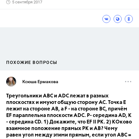
5 сентября 2017
ПОХОЖИЕ ВОПРОСЫ
Ксюша Ермакова
Треугольники ABC и ADC лежат в разных
плоскостях и имуют общую сторону AC. Точка E
лежит на стороне AB, а F - на стороне BC, причём
EF параллельна плоскости ADC. P- середина AD, K
- середина CD. 1) Докажите, что EF II PK. 2) КОково
взаимное положение прямых PK и AB? Чему
равен угол между этими прямым, если угол ABC =