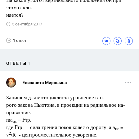
этом откло-
няется?
5 сентября 2017
1 ответ
ОТВЕТЫ
1
Елизавета Мирошина
Запишем для мотоциклиста уравнение вто-
рого закона Ньютона, в проекции на радиальное на-
правление:
mа
= Fтр,
цс
где Fтр — сила трения покоя колес о дорогу, а а
=
цс
2
v
/R - центросместительное ускорение.