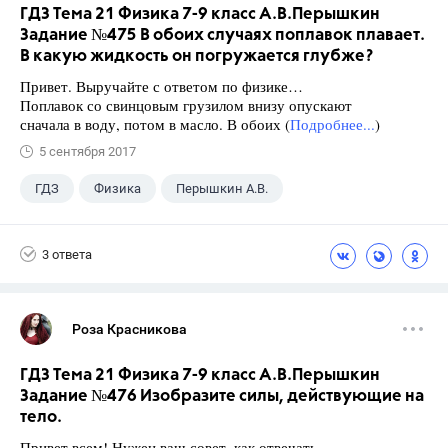
ГДЗ Тема 21 Физика 7-9 класс А.В.Перышкин
Задание №475 В обоих случаях поплавок плавает.
В какую жидкость он погружается глубже?
Привет. Выручайте с ответом по физике…
Поплавок со свинцовым грузилом внизу опускают
сначала в воду, потом в масло. В обоих (
Подробнее...
)
5 сентября 2017
ГДЗ
Физика
Перышкин А.В.
Школа
+1
7 класс
3 ответа
Роза Красникова
ГДЗ Тема 21 Физика 7-9 класс А.В.Перышкин
Задание №476 Изобразите силы, действующие на
тело.
Привет всем! Нужен ваш совет, как отвечать…