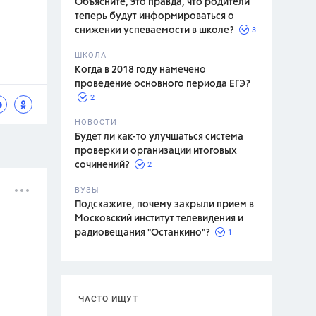
Объясните, это правда, что родители
теперь будут информироваться о
3
снижении успеваемости в школе?
ШКОЛА
спитание
Когда в 2018 году намечено
проведение основного периода ЕГЭ?
2
НОВОСТИ
Будет ли как-то улучшаться система
проверки и организации итоговых
2
сочинений?
ВУЗЫ
Подскажите, почему закрыли прием в
Московский институт телевидения и
1
радиовещания "Останкино"?
ЧАСТО ИЩУТ