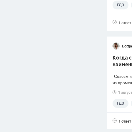
ГДЗ
1 ответ
Богд
Когда 
наимен
Совсем я 
из промеж
1 авгус
ГДЗ
1 ответ