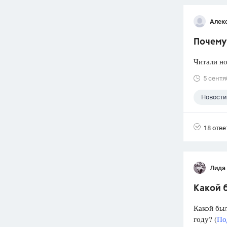
Алек
Почему 
Читали но
5 сентя
Новости
18 отве
Лида
Какой б
Какой был
году? (
По