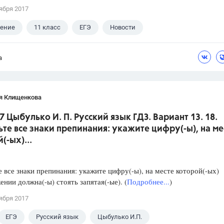
ября 2017
ление
11 класс
ЕГЭ
Новости
а
я Клищенкова
7 Цыбулько И. П. Русский язык ГДЗ. Вариант 13. 18.
ьте все знаки препинания: укажите цифру(-ы), на ме
(-ых)...
е все знаки препинания: укажите цифру(-ы), на месте которой(-ых)
ении должна(-ы) стоять запятая(-ые). (
Подробнее...
)
ября 2017
ЕГЭ
Русский язык
Цыбулько И.П.