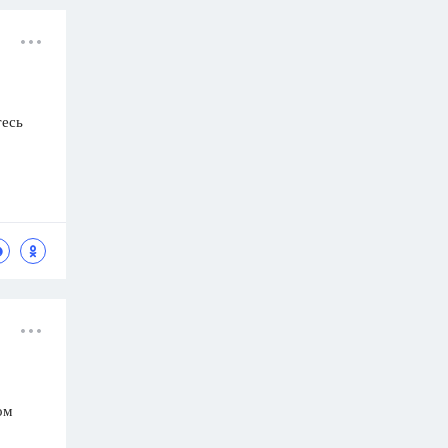
тесь
ом