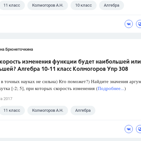
11 класс
Колмогоров А.Н.
10 класс
Алгебра
ана Брюнеточкина
скорость изменения функции будет наибольшей или
ьшей? Алгебра 10-11 класс Колмогоров Упр 308
в точных науках не сильна) Кто поможет?) Найдите значения аргу
утка [-2; 5], при которых скорость изменения (
Подробнее...
)
та 2017
11 класс
Колмогоров А.Н.
Алгебра