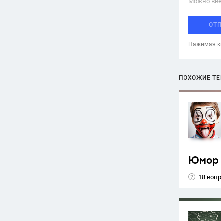
Можно вве
ОТ
Нажимая кн
ПОХОЖИЕ Т
Юмор
18 воп