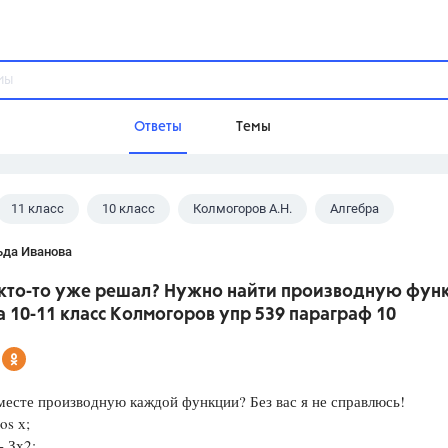
Ответы
Темы
11 класс
10 класс
Колмогоров А.Н.
Алгебра
ы
Домашнее задание
Русский язык,
Химия,
Геометрия,
ьда Иванова
Обществознание,
Физика
кто-то уже решал? Нужно найти производную фун
Школа
 10-11 класс Колмогоров упр 539 параграф 10
9 класс,
8 класс,
11 класс,
10 клас
6 класс,
4 класс,
5 класс,
1 класс,
Учебники
есте производную каждой функции? Без вас я не справлюсь!
os х;
Разумовская М.М.,
Габриелян О.С
- Зх2;
Рудзитис Г.Е.,
Цыбулько И.П.,
Атан