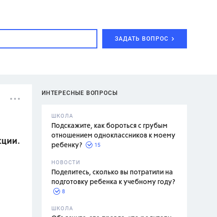
ЗАДАТЬ ВОПРОС
ИНТЕРЕСНЫЕ ВОПРОСЫ
ШКОЛА
Подскажите, как бороться с грубым
отношением одноклассников к моему
кции.
15
ребенку?
с,
7 класс,
НОВОСТИ
2 класс
Поделитесь, сколько вы потратили на
подготовку ребенка к учебному году?
8
.,
ШКОЛА
асян Л.С.,