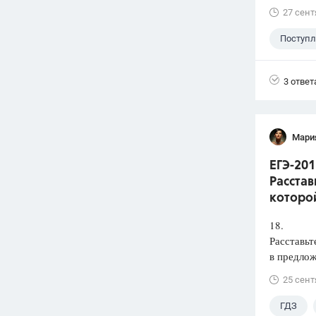
27 сент
Поступ
3 ответ
Мари
ЕГЭ-201
Расстав
которой
18.
Расставьт
в предлож
25 сент
ГДЗ