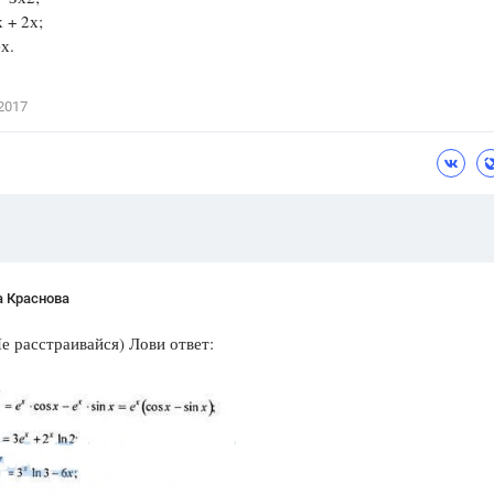
 + 2х;
Цветков Л. А.
х.
Психология
Отношения,
Любовь,
Красота,
Во
2017
ПОКАЗАТЬ ВСЕ
а Краснова
е расстраивайся) Лови ответ: