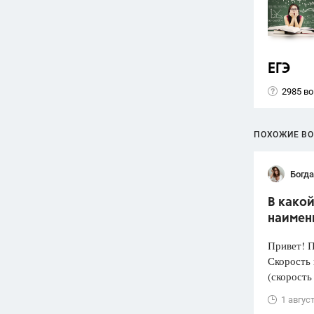
ЕГЭ
2985 в
ПОХОЖИЕ В
Богд
В како
наимен
Привет! 
Скорость 
(скорость
1 авгус