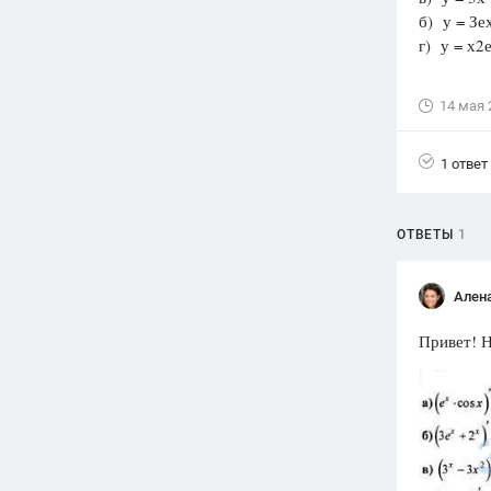
б) у = Зех
Вузы
г) у = х2е
1752
ответа
Олимпиады
14 мая 
82
ответа
Spotlight
1 ответ
1551
ответ
ГИА
ОТВЕТЫ
1
280
ответов
Ален
Привет! Н