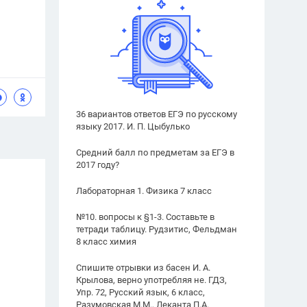
36 вариантов ответов ЕГЭ по русскому
языку 2017. И. П. Цыбулько
Средний балл по предметам за ЕГЭ в
2017 году?
Лабораторная 1. Физика 7 класс
№10. вопросы к §1-3. Составьте в
тетради таблицу. Рудзитис, Фельдман
8 класс химия
Спишите отрывки из басен И. А.
Крылова, верно употребляя не. ГДЗ,
Упр. 72, Русский язык, 6 класс,
Разумовская М.М., Леканта П.А.