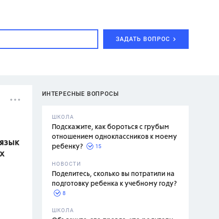
ЗАДАТЬ ВОПРОС
ИНТЕРЕСНЫЕ ВОПРОСЫ
ШКОЛА
Подскажите, как бороться с грубым
отношением одноклассников к моему
 язык
15
ребенку?
ах
с,
7 класс,
НОВОСТИ
2 класс
Поделитесь, сколько вы потратили на
подготовку ребенка к учебному году?
8
.,
ШКОЛА
асян Л.С.,