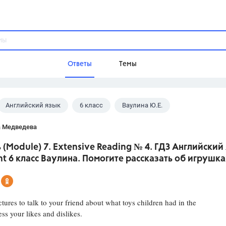
Ответы
Темы
Английский язык
6 класс
Ваулина Ю.Е.
ы
Домашнее задание
Русский язык,
Химия,
Геометрия,
а Медведева
Обществознание,
Физика
(Module) 7. Extensive Reading № 4. ГДЗ Английский
Школа
ht 6 класс Ваулина. Помогите рассказать об игрушк
9 класс,
8 класс,
11 класс,
10 клас
6 класс,
4 класс,
5 класс,
1 класс,
Учебники
ctures to talk to your friend about what toys children had in the
ess your likes and dislikes.
Разумовская М.М.,
Габриелян О.С
Рудзитис Г.Е.,
Цыбулько И.П.,
Атан