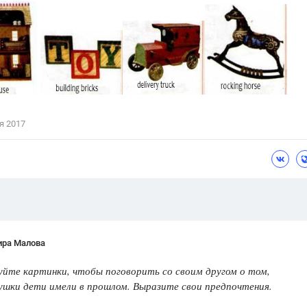
Цветков Л. А.
Психология
Отношения,
Любовь,
Красота,
Во
ПОКАЗАТЬ ВСЕ
я 2017
ира Малова
йте картинки, чтобы поговорить со своим другом о том,
рушки дети имели в прошлом. Выразите свои предпочтения.