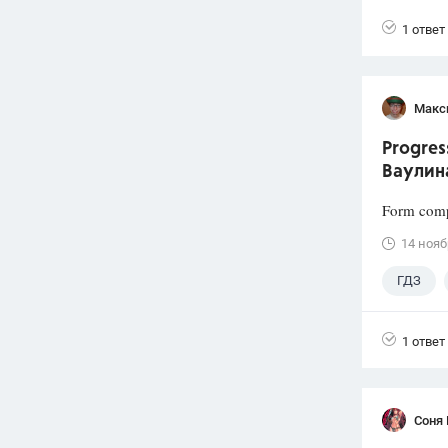
1 ответ
Макс
Progres
Ваулин
Form comp
14 нояб
ГДЗ
1 ответ
Соня 