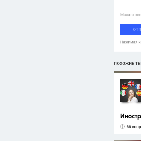
Можно вве
ОТ
Нажимая кн
ПОХОЖИЕ Т
Иност
66 воп