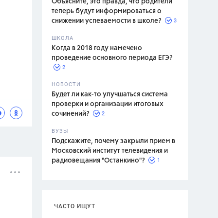
Объясните, это правда, что родители
теперь будут информироваться о
3
снижении успеваемости в школе?
ШКОЛА
спитание
Когда в 2018 году намечено
проведение основного периода ЕГЭ?
2
НОВОСТИ
Будет ли как-то улучшаться система
проверки и организации итоговых
2
сочинений?
ВУЗЫ
Подскажите, почему закрыли прием в
Московский институт телевидения и
1
радиовещания "Останкино"?
ЧАСТО ИЩУТ