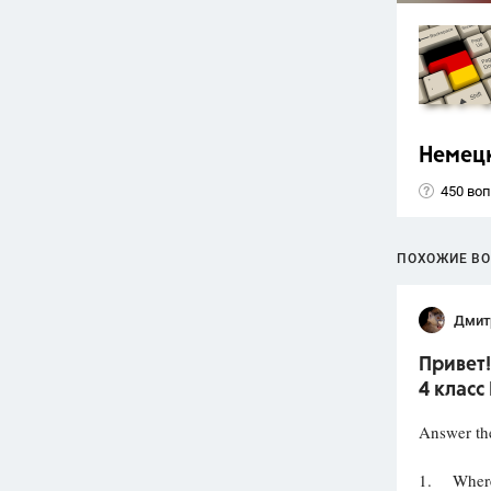
Немец
450 во
ПОХОЖИЕ В
Дмит
Привет!
4 класс
Answer the
1. Where 