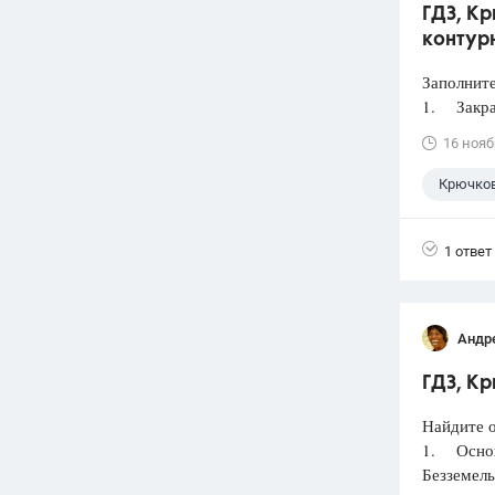
ГДЗ, Кр
контур
Заполнит
1. Закрас
16 нояб
Крючков
1 ответ
Андр
ГДЗ, Кр
Найдите о
1. Основ
Безземель