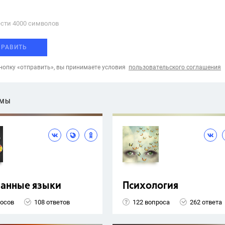
сти 4000 cимволов
ПРАВИТЬ
опку «отправить», вы принимаете условия
пользовательского соглашения
ЕМЫ
ранные языки
Психология
росов
108 ответов
122 вопроса
262 ответа