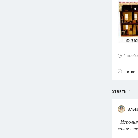
Вузы
1752
ответа
Олимпиады
82
ответа
Spotlight
1551
ответ
2 ноябр
ГИА
280
ответов
1 ответ
ОТВЕТЫ
1
Эльв
Использу
какие иг