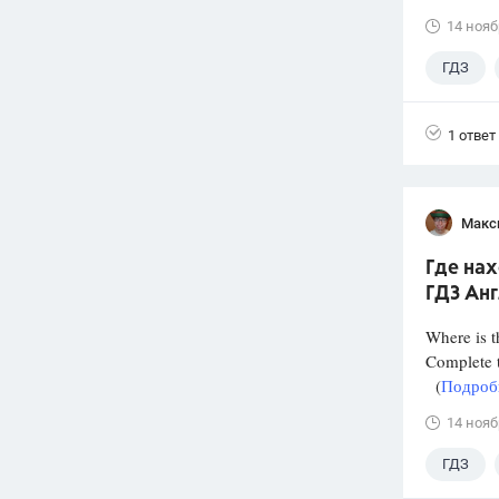
14 нояб
ГДЗ
1 ответ
Макс
Где нах
ГДЗ Анг
Where is t
Complete t
(
Подробн
14 нояб
ГДЗ