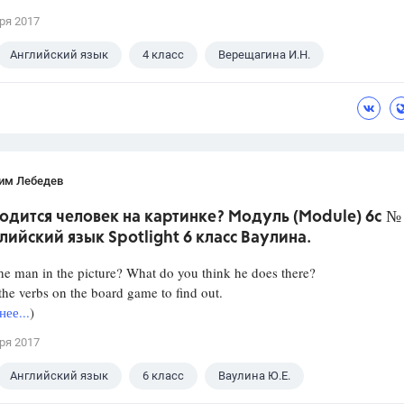
ря 2017
Английский язык
4 класс
Верещагина И.Н.
им Лебедев
одится человек на картинке? Модуль (Module) 6c № 
лийский язык Spotlight 6 класс Ваулина.
he man in the picture? What do you think he does there?
he verbs on the board game to find out.
ее...
)
ря 2017
Английский язык
6 класс
Ваулина Ю.Е.