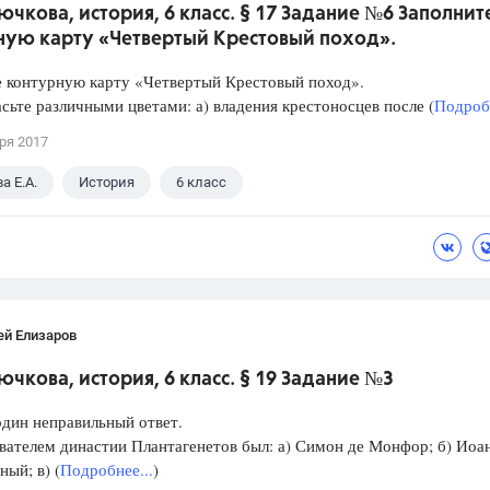
ючкова, история, 6 класс. § 17 Задание №6 Заполнит
ную карту «Четвертый Крестовый поход».
е контурную карту «Четвертый Крестовый поход».
ьте различными цветами: а) владения крестоносцев после (
Подробн
ря 2017
а Е.А.
История
6 класс
ей Елизаров
ючкова, история, 6 класс. § 19 Задание №3
дин неправильный ответ.
ателем династии Плантагенетов был: а) Симон де Монфор; б) Иоа
ный; в) (
Подробнее...
)