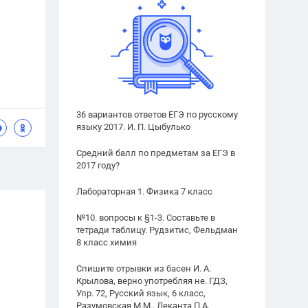
36 вариантов ответов ЕГЭ по русскому
языку 2017. И. П. Цыбулько
Средний балл по предметам за ЕГЭ в
2017 году?
Лабораторная 1. Физика 7 класс
№10. вопросы к §1-3. Составьте в
тетради таблицу. Рудзитис, Фельдман
8 класс химия
Спишите отрывки из басен И. А.
Крылова, верно употребляя не. ГДЗ,
Упр. 72, Русский язык, 6 класс,
Разумовская М.М., Леканта П.А.