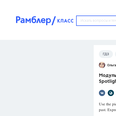
?
ГДЗ
Популярные тем
Ольг
ГДЗ
67571
ответ
Модуль 
ЕГЭ
Spotlig
3273
ответа
ОГЭ
3460
ответов
Use the pi
past. Expr
ФИПИ
30
ответов