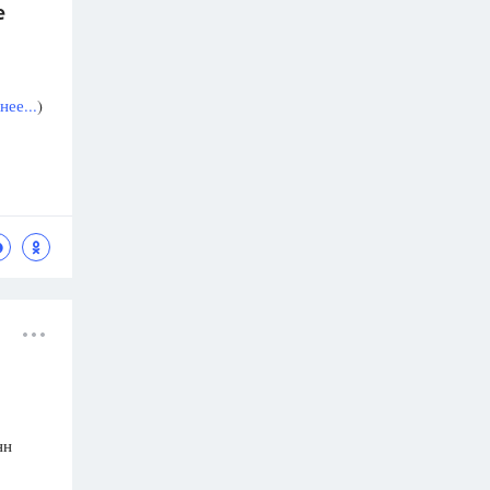
е
ее...
)
нн