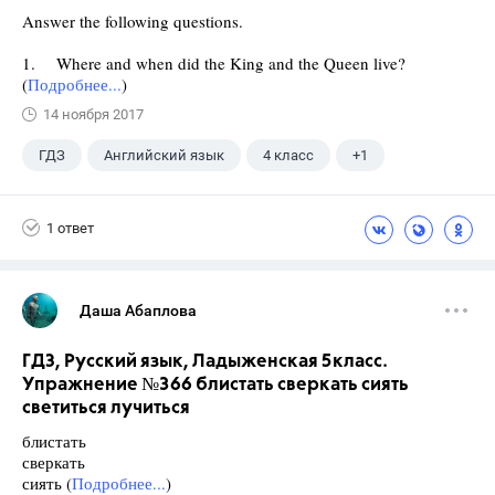
Answer the following questions.
1. Where and when did the King and the Queen live?
(
Подробнее...
)
14 ноября 2017
ГДЗ
Английский язык
4 класс
+1
Верещагина И.Н.
1 ответ
Даша Абаплова
ГДЗ, Русский язык, Ладыженская 5класс.
Упражнение №366 блистать сверкать сиять
светиться лучиться
блистать
сверкать
сиять (
Подробнее...
)