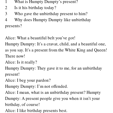
1 What is Humpty Dumpty’s present?
2 Is it his birthday today?
3 Who gave the unbirthday present to him?
4 Why does Humpty Dumpty like unbirthday
presents?
Alice: What a beautiful belt you’ve got!
Humpty Dumpty: It’s a cravat, child, and a beautiful one,
as you say. It’s a present from the White King and Queen!
There now!
Alice: Is it really?
Humpty Dumpty: They gave it to me, for an unbirthday
present!
Alice: I beg your pardon?
Humpty Dumpty: I’m not offended.
Alice: I mean, what is an unbirthday present? Humpty
Dumpty: A present people give you when it isn’t your
birthday, of course!
Alice: I like birthday presents best.