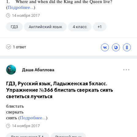
1. Where and when did the King and the Queen live?
(
Подробнее...
)
14 ноября 2017
ГДЗ
Английский язык
4 класс
+1
Верещагина И.Н.
1 ответ
Даша Абаплова
ГДЗ, Русский язык, Ладыженская 5класс.
Упражнение №366 блистать сверкать сиять
светиться лучиться
блистать
сверкать
сиять (
Подробнее...
)
14 ноября 2017