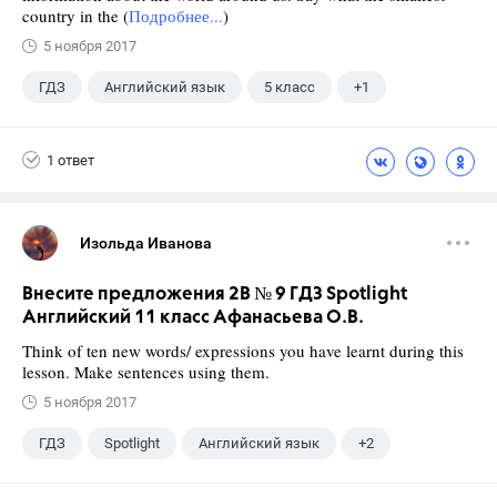
country in the (
Подробнее...
)
5 ноября 2017
ГДЗ
Английский язык
5 класс
+1
Верещагина И.Н.
1 ответ
Изольда Иванова
Внесите предложения 2B № 9 ГДЗ Spotlight
Английский 11 класс Афанасьева О.В.
Think of ten new words/ expressions you have learnt during this
lesson. Make sentences using them.
5 ноября 2017
ГДЗ
Spotlight
Английский язык
+2
11 класс
Афанасьева О. В.