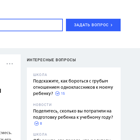
ЗАДАТЬ ВОПРОС
ИНТЕРЕСНЫЕ ВОПРОСЫ
ШКОЛА
Подскажите, как бороться с грубым
отношением одноклассников к моему
1
15
ребенку?
с,
7 класс,
НОВОСТИ
2 класс
Поделитесь, сколько вы потратили на
подготовку ребенка к учебному году?
8
смесь.
.,
ШКОЛА
ти его
асян Л.С.,