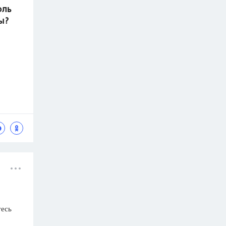
оль
ы?
тесь