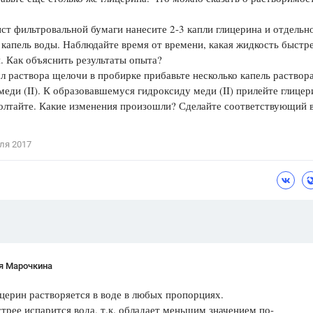
Цветков Л. А.
т фильтровальной бумаги нанесите 2-3 капли глицерина и отдельн
 капель воды. Наблюдайте время от времени, какая жидкость быстр
Психология
. Как объяснить результаты опыта?
Отношения,
Любовь,
Красота,
Во
 раствора щелочи в пробирке прибавьте несколько капель раствор
меди (II). К образовавшемуся гидроксиду меди (II) прилейте глицер
ПОКАЗАТЬ ВСЕ
олтайте. Какие изменения произошли? Сделайте соответствующий 
ля 2017
я Марочкина
рин растворяется в воде в любых пропорциях.
ее испарится вода, т.к. обладает меньшим значением по-