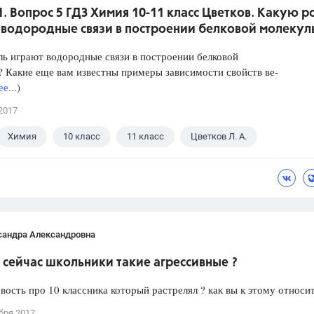
1. Вопрос 5 ГДЗ Химия 10-11 класс Цветков. Какую р
 водородные связи в построении белковой молекул
ь играют водородные связи в построении белковой
 Какие еще вам известны примеры зависимости свойств ве-
е...
)
2017
Химия
10 класс
11 класс
Цветков Л. А.
сандра Александровна
сейчас школьники такие агрессивные ?
вость про 10 классника который растрелял ? как вы к этому относи
бря 2017