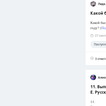
Лида
Какой б
Какой был
году? (
По
27 сент
Поступ
3 ответ
Алек
11. Вып
Е. Русс
11.