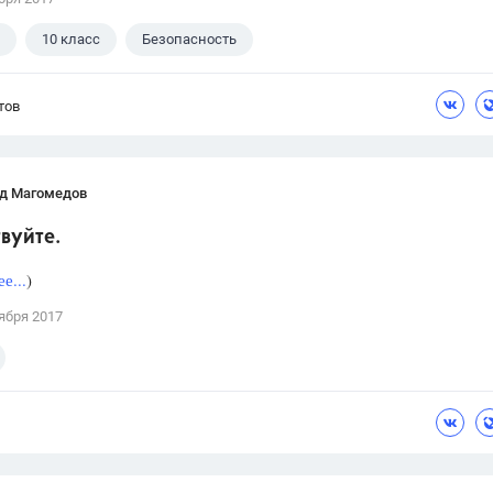
10 класс
Безопасность
тов
д Магомедов
вуйте.
е...
)
ября 2017