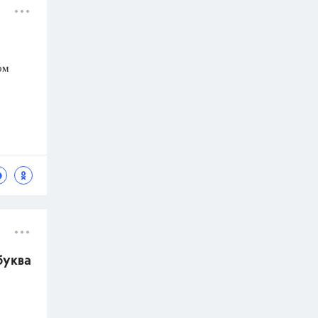
ом
буква