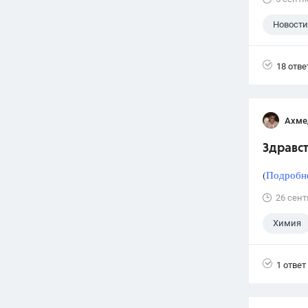
Новости
18 отве
Ахме
Здравст
(
Подробне
26 сент
Химия
1 ответ