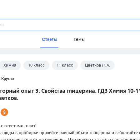
Ответы
Темы
Химия
10 класс
11 класс
Цветков Л. А.
ы
Домашнее задание
Русский язык,
Химия,
Геометрия,
 Кругло
Обществознание,
Физика
орный опыт 3. Свойства глицерина. ГДЗ Химия 10-1
Школа
ветков.
9 класс,
8 класс,
11 класс,
10 клас
6 класс,
4 класс,
5 класс,
1 класс,
Учебники
с ответами, плиз!
 воды в пробирке прилейте равный объем глицерина и взбол­тайте 
Разумовская М.М.,
Габриелян О.С
авьте еще столько же глицерина. Что можно ска­зать о растворимос
Рудзитис Г.Е.,
Цыбулько И.П.,
Атан