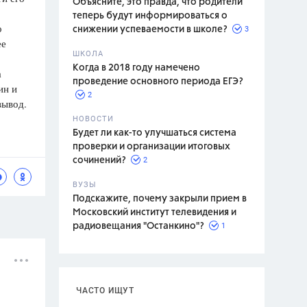
Объясните, это правда, что родители
теперь будут информироваться о
о
3
снижении успеваемости в школе?
ее
ШКОЛА
спитание
Когда в 2018 году намечено
а
проведение основного периода ЕГЭ?
ин и
2
вывод.
НОВОСТИ
Будет ли как-то улучшаться система
проверки и организации итоговых
2
сочинений?
ВУЗЫ
Подскажите, почему закрыли прием в
Московский институт телевидения и
1
радиовещания "Останкино"?
ЧАСТО ИЩУТ