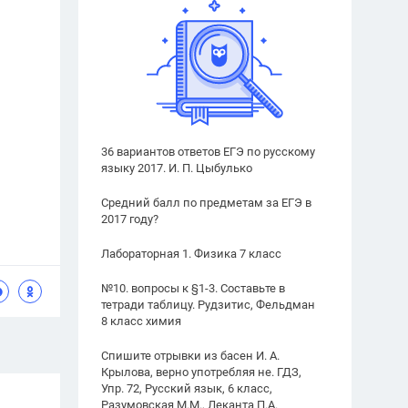
36 вариантов ответов ЕГЭ по русскому
языку 2017. И. П. Цыбулько
Средний балл по предметам за ЕГЭ в
2017 году?
Лабораторная 1. Физика 7 класс
№10. вопросы к §1-3. Составьте в
тетради таблицу. Рудзитис, Фельдман
8 класс химия
Спишите отрывки из басен И. А.
Крылова, верно употребляя не. ГДЗ,
Упр. 72, Русский язык, 6 класс,
Разумовская М.М., Леканта П.А.