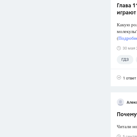
Глава 1
играют
Какую рол
молекулы?
(
Подробне
30 мая 
ГДЗ
1 ответ
Алек
Почему 
Читали но
5 сентя