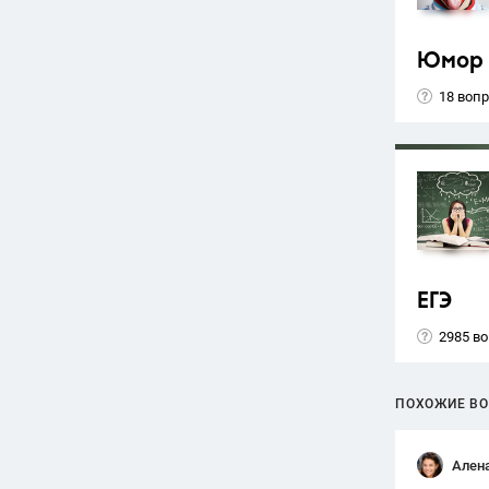
Юмор
18 воп
ЕГЭ
2985 в
ПОХОЖИЕ В
Ален