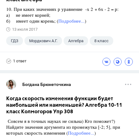
10. При каких значениях р уравнение -х 2 + 6х - 2 = р:
а) не имеет корней;
б) имеет один корень; (
Подробнее...
)
13 июля 2017
ГДЗ
Мордкович А.Г.
Алгебра
8 класс
1 ответ
Богдана Брюнеточкина
Когда скорость изменения функции будет
наибольшей или наименьшей? Алгебра 10-11
класс Колмогоров Упр 308
Совсем я в точных науках не сильна) Кто поможет?)
Найдите значения аргумента из промежутка [-2; 5], при
которых скорость изменения (
Подробнее...
)