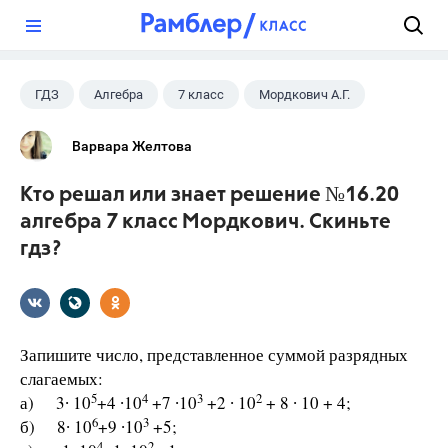
?
ГДЗ
Алгебра
7 класс
Мордкович А.Г.
Варвара Желтова
Кто решал или знает решение №16.20
алгебра 7 класс Мордкович. Скиньте
гдз?
Запишите число, представленное суммой разрядных
слагаемых:
5
4
3
2
а) 3∙ 10
+4 ∙10
+7 ∙10
+2 ∙ 10
+ 8 ∙ 10 + 4;
6
3
б) 8∙ 10
+9 ∙10
+5;
4
2