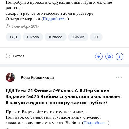
Попробуйте провести следующий опыт. Приготовление
раствора
сахара и расчёт его массовой доли в растворе.
Отмерьте мерным (
Подробнее...
)
3 сентября 2017
ГДЗ
Школа
8 класс
Химия
+1
Габриелян О.С.
1 ответ
Роза Красникова
ГДЗ Тема 21 Физика 7-9 класс А.В.Перышкин
Задание №475 В обоих случаях поплавок плавает.
В какую жидкость он погружается глубже?
Привет. Выручайте с ответом по физике…
Поплавок со свинцовым грузилом внизу опускают
сначала в воду, потом в масло. В обоих (
Подробнее...
)