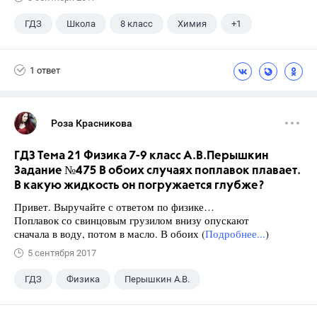
ГДЗ
Школа
8 класс
Химия
+1
Габриелян О.С.
1 ответ
Роза Красникова
ГДЗ Тема 21 Физика 7-9 класс А.В.Перышкин
Задание №475 В обоих случаях поплавок плавает.
В какую жидкость он погружается глубже?
Привет. Выручайте с ответом по физике…
Поплавок со свинцовым грузилом внизу опускают
сначала в воду, потом в масло. В обоих (
Подробнее...
)
5 сентября 2017
ГДЗ
Физика
Перышкин А.В.
Школа
+1
7 класс