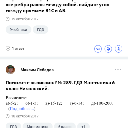
все ребра равны между собой. найдите угол
между прямыми В1С и АВ.
19 октября 2017
Учебники
ГДЗ
1 ответ
Максим Лебедев
Поможете вычислить? № 289. ГДЗ Математика 6
класс Никольский.
Вычислите:
а)-5-2; б)-1-3; в)-15-12; г)-6-14; д)-100-200.
(
Подробнее...
)
18 октября 2017
ГДЗ
Математика
6 класс
+1