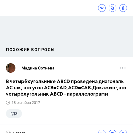
ПОХОЖИЕ ВОПРОСЫ
Мадина Сотиева
В четырёхугольнике ABCD проведена диагональ
AC так, что угол ACB=CAD,ACD=CAB.Докажите,что
четырёхугольник ABCD - параллелограмм
18 октября 2017
ГДЗ