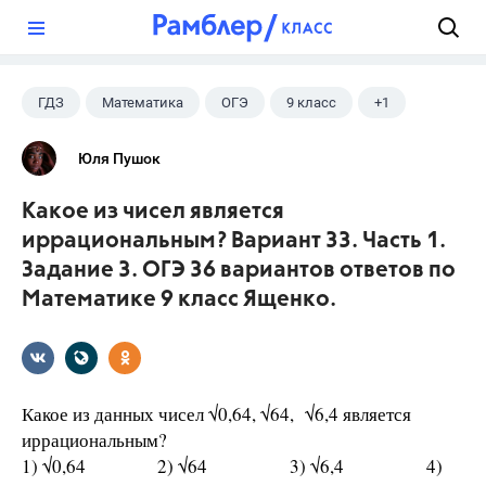
?
ГДЗ
Математика
ОГЭ
9 класс
+1
Ященко И.В.
Юля Пушок
Какое из чисел является
иррациональным? Вариант 33. Часть 1.
Задание 3. ОГЭ 36 вариантов ответов по
Математике 9 класс Ященко.
Какое из данных чисел √0,64, √64, √6,4 является
иррациональным?
1) √0,64 2) √64 3) √6,4 4)