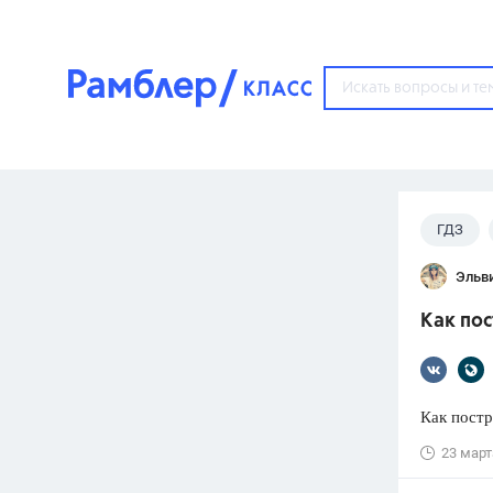
?
ГДЗ
Популярные тем
Эльв
ГДЗ
67571
ответ
Как пос
ЕГЭ
3273
ответа
ОГЭ
Как постр
3460
ответов
23 март
ФИПИ
30
ответов