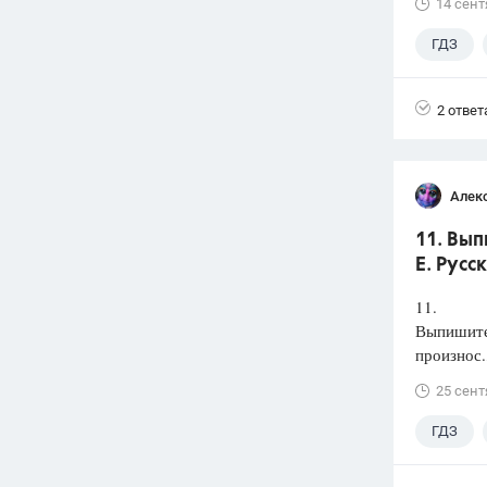
14 сент
ГДЗ
2 ответ
Алек
11. Вып
Е. Русс
11.
Выпишите 
произнос.
25 сент
ГДЗ