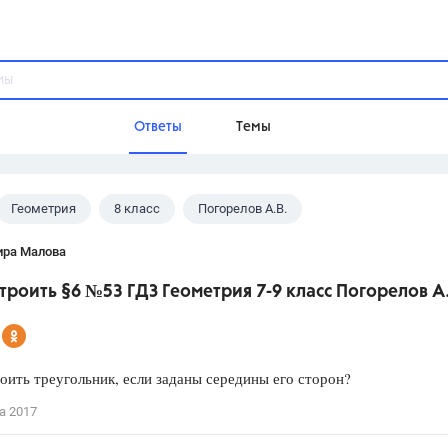
Ответы
Темы
Геометрия
8 класс
Погорелов А.В.
ы
Домашнее задание
Русский язык,
Химия,
Геометрия,
ира Малова
Обществознание,
Физика
троить §6 №53 ГДЗ Геометрия 7-9 класс Погорелов А.
Школа
9 класс,
8 класс,
11 класс,
10 клас
6 класс,
4 класс,
5 класс,
1 класс,
оить треугольник, если заданы середины его сторон?
Учебники
а 2017
Разумовская М.М.,
Габриелян О.С
Рудзитис Г.Е.,
Цыбулько И.П.,
Атан