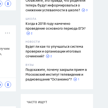
Объясните, это правда, что родители
теперь будут информироваться о
3
снижении успеваемости в школе?
ШКОЛА
спитание
Когда в 2018 году намечено
проведение основного периода ЕГЭ?
2
НОВОСТИ
Будет ли как-то улучшаться система
олучим
проверки и организации итоговых
ю,
2
сочинений?
ВУЗЫ
Подскажите, почему закрыли прием в
Московский институт телевидения и
1
радиовещания "Останкино"?
ЧАСТО ИЩУТ