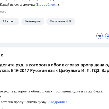
Какой высоты должна (
Подробнее...
)
2017
11 класс
Геометрия
Погорелов А.В.
 К
делите ряд, в котором в обоих словах пропущена о
уква. ЕГЭ-2017 Русский язык Цыбулько И. П. ГДЗ. Ва
е ряд, в котором в обоих словах пропущена одна и та же буква.
е
, вставив пропущенную букву. (
Подробнее...
)