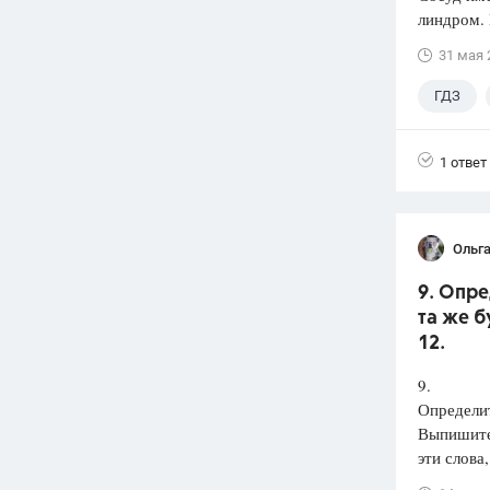
линдром. 
31 мая 
ГДЗ
1 ответ
Ольга
9. Опре
та же б
12.
9.
Определит
Выпишит
эти слова