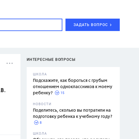
ЗАДАТЬ ВОПРОС
ИНТЕРЕСНЫЕ ВОПРОСЫ
ШКОЛА
Подскажите, как бороться с грубым
отношением одноклассников к моему
В.
15
ребенку?
с,
7 класс,
НОВОСТИ
2 класс
Поделитесь, сколько вы потратили на
подготовку ребенка к учебному году?
8
.,
ШКОЛА
асян Л.С.,