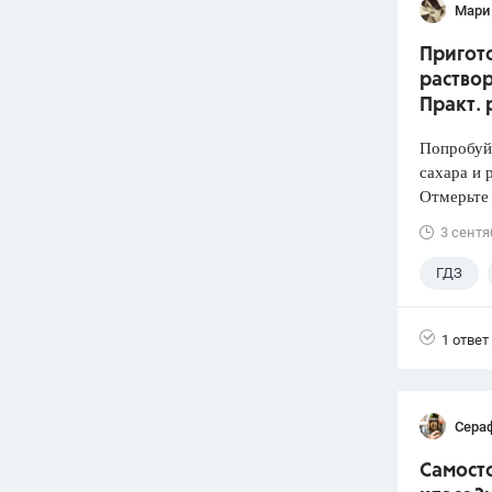
Мари
Пригото
раствор
Практ. 
Попробуй
сахара и 
Отмерьте
3 сентя
ГДЗ
1 ответ
Сера
Самосто