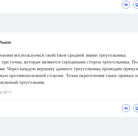
Цветков Л. А.
Психология
Отношения,
Любовь,
Красота,
Во
 Львов
ПОКАЗАТЬ ВСЕ
оении воспользуемся свойством средней линии треугольника.
три точки, которые являются серединами сторон треугольника. П
ник. Через каждую вершину данного треугольника проводим пряму
ную противоположной стороне. Точки пересечения таких прямых и
 искомый треугольник.
а 2017