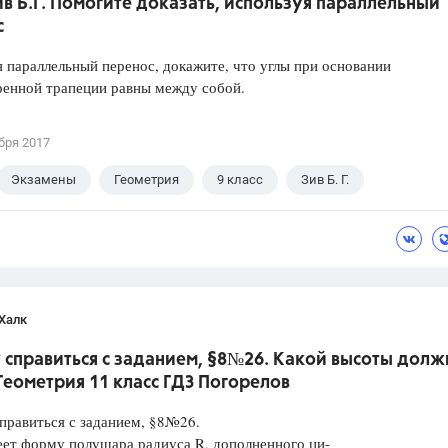
ив Б.Г. Помогите доказать, используя параллельный
с
 параллельный перенос, докажите, что углы при основании
ренной трапеции равны между собой.
бря 2017
Экзамены
Геометрия
9 класс
Зив Б. Г.
Халк
 справиться с заданием, §8№26. Какой высоты долж
.Геометрия 11 класс ГДЗ Погорелов
правиться с заданием, §8№26.
ет форму полушара радиуса R, дополненного ци-