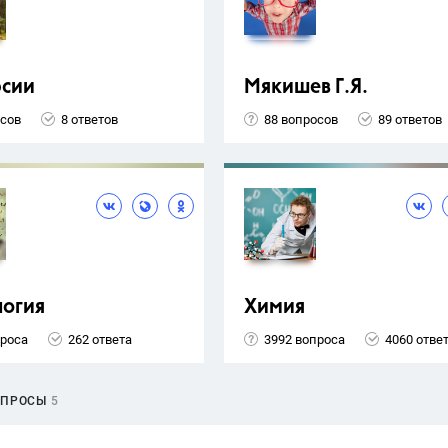
рсии
Мякишев Г.Я.
осов
8 ответов
88 вопросов
89 ответов
логия
Химия
проса
262 ответа
3992 вопроса
4060 отве
ОПРОСЫ
5