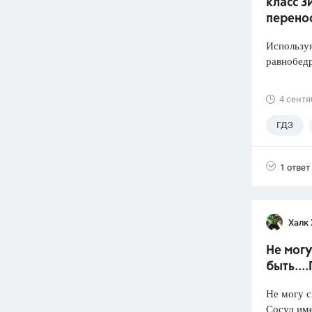
класс З
перено
Используя
равнобед
4 сентя
ГДЗ
1 ответ
Халк 
Не могу
быть...
Не могу с
Сосуд име