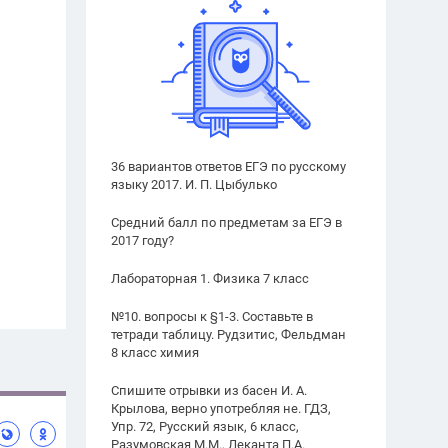
36 вариантов ответов ЕГЭ по русскому
языку 2017. И. П. Цыбулько
Средний балл по предметам за ЕГЭ в
2017 году?
Лабораторная 1. Физика 7 класс
№10. вопросы к §1-3. Составьте в
тетради таблицу. Рудзитис, Фельдман
8 класс химия
Спишите отрывки из басен И. А.
Крылова, верно употребляя не. ГДЗ,
Упр. 72, Русский язык, 6 класс,
Разумовская М.М., Леканта П.А.