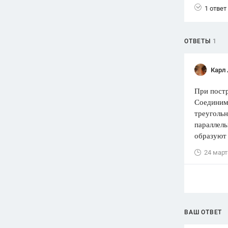
1 ответ
Вузы
1752
ответа
ОТВЕТЫ
1
Олимпиады
82
ответа
Карл
Spotlight
1551
ответ
При постр
Соединим 
ГИА
треуголь
280
ответов
параллель
образуют
24 март
ВАШ ОТВЕТ