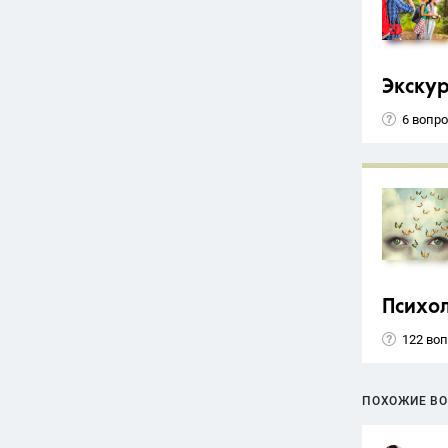
Экску
6 вопр
Психо
122 во
ПОХОЖИЕ В