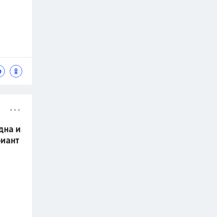
дна и
риант