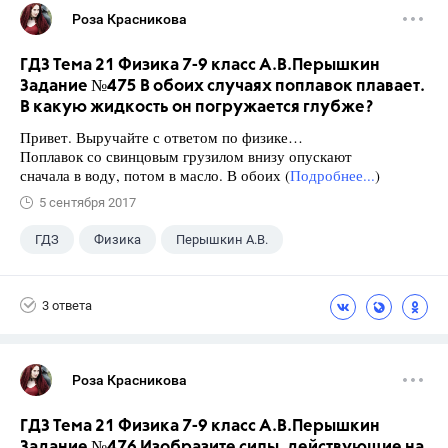
Роза Красникова
ГДЗ Тема 21 Физика 7-9 класс А.В.Перышкин
Задание №475 В обоих случаях поплавок плавает.
В какую жидкость он погружается глубже?
Привет. Выручайте с ответом по физике…
Поплавок со свинцовым грузилом внизу опускают
сначала в воду, потом в масло. В обоих (
Подробнее...
)
5 сентября 2017
ГДЗ
Физика
Перышкин А.В.
Школа
+1
7 класс
3 ответа
Роза Красникова
ГДЗ Тема 21 Физика 7-9 класс А.В.Перышкин
Задание №476 Изобразите силы, действующие на