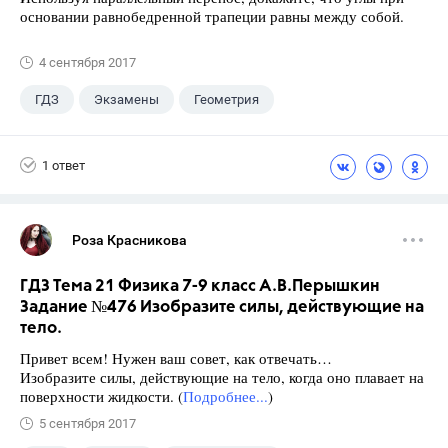
основании равнобедренной трапеции равны между собой.
4 сентября 2017
ГДЗ
Экзамены
Геометрия
9 класс
+1
Зив Б. Г.
1 ответ
Роза Красникова
ГДЗ Тема 21 Физика 7-9 класс А.В.Перышкин
Задание №476 Изобразите силы, действующие на
тело.
Привет всем! Нужен ваш совет, как отвечать…
Изобразите силы, действующие на тело, когда оно плавает на
поверхности жидкости. (
Подробнее...
)
5 сентября 2017