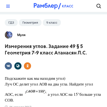
?
ГДЗ
Геометрия
9 класс
7 класс
+2
Атанасян Л.С.
Муля
Школа
Измерения углов. Задание 49 § 5
Геометрия 7-9 класс Атанасян Л.С.
Подскажите как мы находим угол)
Луч ОС делит угол АОВ на два угла. Найдите угол
АОС, если
а угол АОС на 15°больше угла
СОВ.