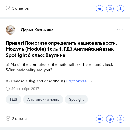
5 ответов
Дарья Казьмина
Привет! Помогите определить национальности.
Модуль (Module) 1c № 1. ГДЗ Английский язык
Spotlight 6 класс Ваулина.
a) Match the countries to the nationalities. Listen and check.
What nationality are you?
b) Choose a flag and describe it (
Подробнее...
)
30 октября 2017
ГДЗ
Английский язык
Spotlight
6 класс
+1
Ваулина Ю.Е.
2 ответа