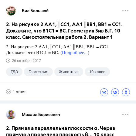
Бил Большой
2. На рисунке 2 АА1,║СС1, АА1║ВВ1, ВВ1 = СС1.
Докажите, что В1С1 = ВС. Геометрия Зив Б.Г. 10
класс. Самостоятельная работа 2. Вариант 1
2. На рисунке 2 АА1,║СС1, АА1║ВВ1, ВВ1 = СС1.
Докажите, что В1С1 = ВС. (
Подробнее...
)
26 октября 2017
ГДЗ
Геометрия
Животные
10 класс
1 ответ
Михаил Борисович
2. Прямая а параллельна плоскости α. Через
прямую а проведена плоскость β... 10 класс