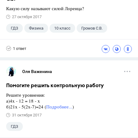
Какую силу называют силой Лоренца?
27 октября 2017
ГДЗ
Физика
10 класс
Громов С.В.
1 ответ
Оля Важенина
Помогите решить контрольную работу
Решите уровнения:
а)4x - 12 = 18 - x
б)21x - 5(2x-7)=24 (
Подробнее...
)
31 октября 2017
ГДЗ