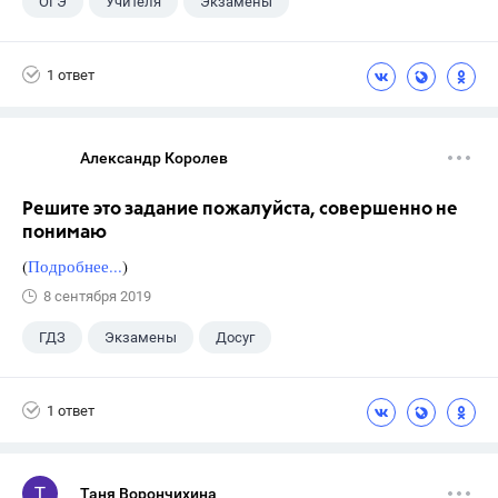
ОГЭ
Учителя
Экзамены
Выпускной
+6
ЕГЭ
ГДЗ
1 ответ
Досуг
ГИА
Учебники
9 класс
Александр Королев
Решите это задание пожалуйста, совершенно не
понимаю
(
Подробнее...
)
8 сентября 2019
ГДЗ
Экзамены
Досуг
1 ответ
Таня Ворончихина