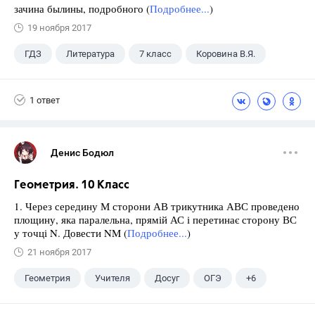
зачина былины, подробного (
Подробнее...
)
19 ноября 2017
ГДЗ
Литература
7 класс
Коровина В.Я.
1 ответ
Денис Бодюл
Геометрия. 10 Класс
1. Через середину М сторони АВ трикутника АВС проведено
площину, яка паралельна, прямій АС і перетинає сторону ВС
у точці N. Довести NM (
Подробнее...
)
21 ноября 2017
Геометрия
Учителя
Досуг
ОГЭ
+6
Экзамены
ЕГЭ
ГИА
Выпускной