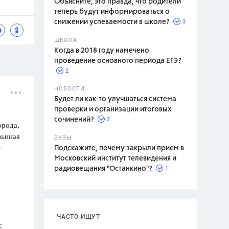
Объясните, это правда, что родители
теперь будут информироваться о
3
снижении успеваемости в школе?
ШКОЛА
спитание
Когда в 2018 году намечено
проведение основного периода ЕГЭ?
2
НОВОСТИ
Будет ли как-то улучшаться система
проверки и организации итоговых
2
сочинений?
орода,
вьиная
ВУЗЫ
т
Подскажите, почему закрыли прием в
Московский институт телевидения и
1
радиовещания "Останкино"?
ЧАСТО ИЩУТ
с