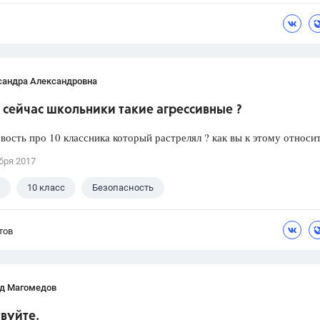
сандра Александровна
сейчас школьники такие агрессивные ?
вость про 10 классника который растрелял ? как вы к этому относи
бря 2017
10 класс
Безопасность
тов
д Магомедов
вуйте.