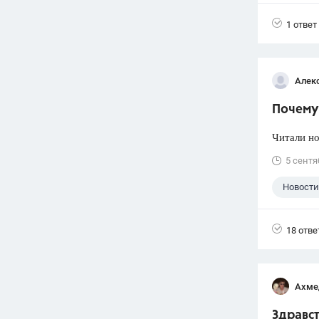
1 ответ
Алек
Почему 
Читали но
5 сентя
Новости
18 отве
Ахме
Здравст