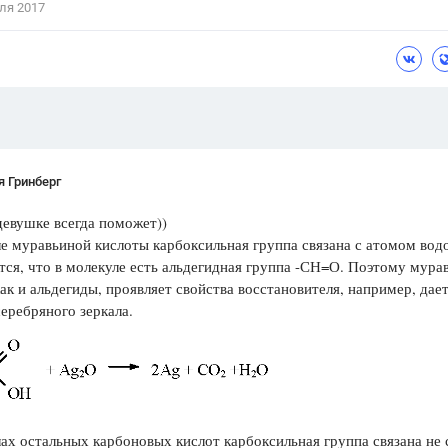
ля 2017
Цветков Л. А.
Психология
Отношения,
Любовь,
Красота,
Во
ПОКАЗАТЬ ВСЕ
 Гринберг
девушке всегда поможет))
е муравьиной кислоты карбоксильная группа связана с атомом вод
тся, что в молекуле есть альдегидная группа -СН=О. Поэтому мура
как и альдегиды, проявляет свойства восстановителя, например, дае
еребряного зеркала.
ах остальных карбоновых кислот карбоксильная группа связана не 