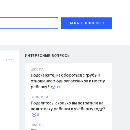
ЗАДАТЬ ВОПРОС
ИНТЕРЕСНЫЕ ВОПРОСЫ
ШКОЛА
Подскажите, как бороться с грубым
отношением одноклассников к моему
15
ребенку?
с,
7 класс,
НОВОСТИ
2 класс
Поделитесь, сколько вы потратили на
подготовку ребенка к учебному году?
8
.,
ШКОЛА
асян Л.С.,