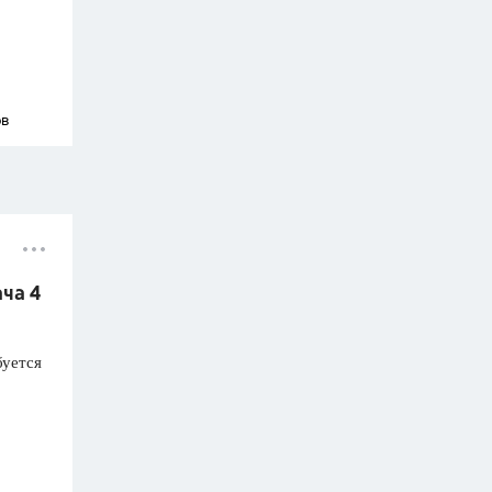
ов
ача 4
буется