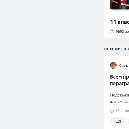
11 кла
9692 в
ПОХОЖИЕ В
Светл
Всем пр
парагр
Подскажит
для сжига
16 июл
ГДЗ