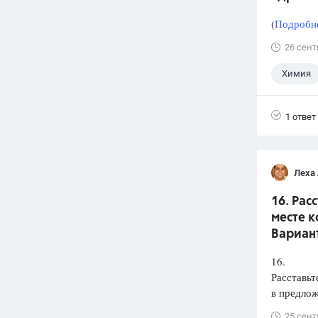
(
Подробне
26 сент
Химия
1 ответ
Леха
16. Рас
месте к
Вариант
16.
Расставьт
в предлож
25 сент