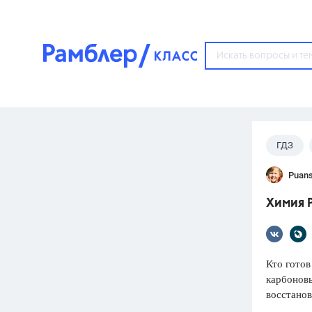
?
ГДЗ
Популярные тем
Puans
ГДЗ
67571
ответ
Химия Р
ЕГЭ
3273
ответа
ОГЭ
Кто готов
3460
ответов
карбоновы
восстанов
ФИПИ
30
ответов