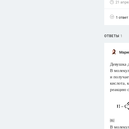
21 апре
Вузы
1752
ответа
1 ответ
Олимпиады
82
ответа
ОТВЕТЫ
1
Spotlight
1551
ответ
Мария
ГИА
Девушка 
280
ответов
В молекул
и получае
кислота, 
реакцию с
￼
В молекул