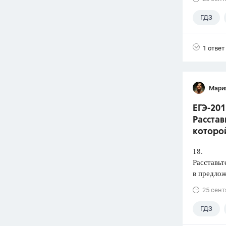
ГДЗ
1 ответ
Мари
ЕГЭ-201
Расстав
которой
18.
Расставьт
в предлож
25 сент
ГДЗ