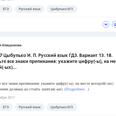
ЕГЭ
Русский язык
Цыбулько И.П.
я Клищенкова
7 Цыбулько И. П. Русский язык ГДЗ. Вариант 13. 18.
ьте все знаки препинания: укажите цифру(-ы), на ме
(-ых)...
е все знаки препинания: укажите цифру(-ы), на месте которой(-ых)
ении должна(-ы) стоять запятая(-ые). (
Подробнее...
)
ября 2017
ЕГЭ
Русский язык
Цыбулько И.П.