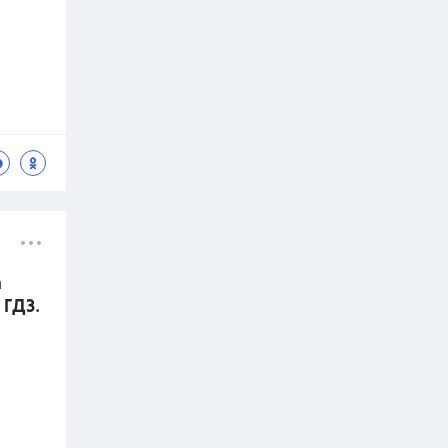
а
 ГДЗ.