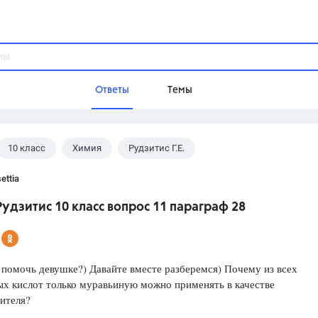
Ответы
Темы
10 класс
Химия
Рудзитис Г.Е.
ы
Домашнее задание
Русский язык,
Химия,
Геометрия,
ettia
Обществознание,
Физика
удзитис 10 класс вопрос 11 параграф 28
Школа
9 класс,
8 класс,
11 класс,
10 клас
6 класс,
4 класс,
5 класс,
1 класс,
 помочь девушке?) Давайте вместе разберемся) Почему из всех
Учебники
х кислот только муравьиную можно применять в качестве
ителя?
Разумовская М.М.,
Габриелян О.С
Рудзитис Г.Е.,
Цыбулько И.П.,
Атан