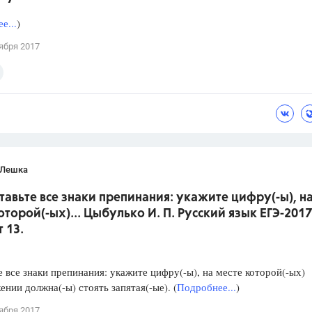
е...
)
ября 2017
 Лешка
ставьте все знаки препинания: укажите цифру(-ы), н
оторой(-ых)... Цыбулько И. П. Русский язык ЕГЭ-2017
 13.
е все знаки препинания: укажите цифру(-ы), на месте которой(-ых)
ении должна(-ы) стоять запятая(-ые). (
Подробнее...
)
ября 2017