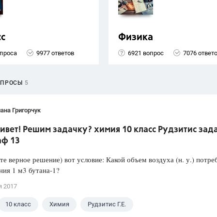
сс
Физика
опроса
9977 ответов
6921 вопрос
7076 ответ
ОПРОСЫ
5
ана Григорчук
ивет! Решим задачку? химия 10 класс Рудзитис зад
аф 13
е верное решение) вот условие: Какой объем воздуха (н. у.) потре
ния 1 м3 бутана-1?
я 2017
10 класс
Химия
Рудзитис Г.Е.