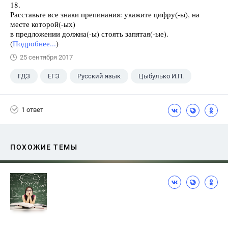
18.
Расставьте все знаки препинания: укажите цифру(-ы), на
месте которой(-ых)
в предложении должна(-ы) стоять запятая(-ые).
(
Подробнее...
)
25 сентября 2017
ГДЗ
ЕГЭ
Русский язык
Цыбулько И.П.
1 ответ
ПОХОЖИЕ ТЕМЫ