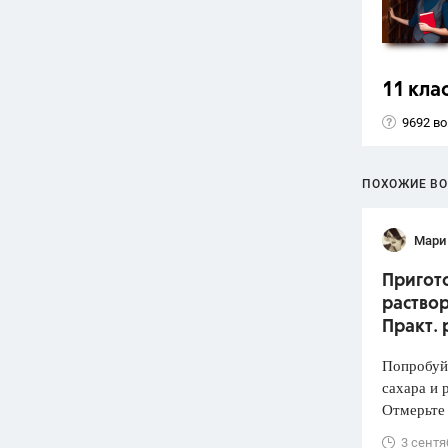
11 кла
9692 в
ПОХОЖИЕ В
Мари
Пригото
раствор
Практ. 
Попробуй
сахара и 
Отмерьте
3 сентя