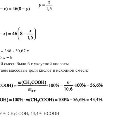
 = 368 - 30,67 x
6 х = 6
й смеси было 6 г уксусной кислоты.
таем массовые доли кислот в исходной смеси:
6,6% СН
СООН, 43,4% НСООН.
3