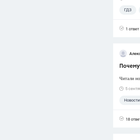
ГДЗ
1 ответ
Алек
Почему 
Читали но
5 сентя
Новости
18 отве