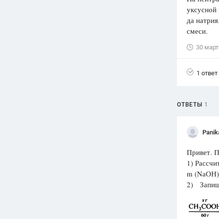
уксусной 
Вузы
да натрия
1752
ответа
смеси.
Олимпиады
30 март
82
ответа
Spotlight
1 ответ
1551
ответ
ГИА
ОТВЕТЫ
1
280
ответов
Panik
Привет. П
1) Рассчи
m (NаОН) 
2) Запиш