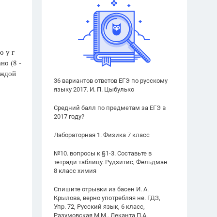
о у г
но (8 -
аждой
36 вариантов ответов ЕГЭ по русскому
языку 2017. И. П. Цыбулько
Средний балл по предметам за ЕГЭ в
2017 году?
Лабораторная 1. Физика 7 класс
№10. вопросы к §1-3. Составьте в
тетради таблицу. Рудзитис, Фельдман
8 класс химия
Спишите отрывки из басен И. А.
Крылова, верно употребляя не. ГДЗ,
Упр. 72, Русский язык, 6 класс,
Разумовская М.М., Леканта П.А.