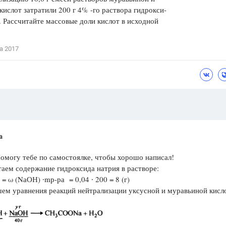
кислот затратили 200 г 4% -го раствора гидрокси-
Цветков Л. А.
. Рассчитайте массовые доли кислот в исходной
Психология
Отношения,
Любовь,
Красота,
Во
а 2017
ПОКАЗАТЬ ВСЕ
a
омогу тебе по самостоялке, чтобы хорошо написал!
таем содержание гидроксида натрия в растворе:
= ω (NаОН) ∙mр-ра = 0,04 ∙ 200 = 8 (г)
ем уравнения реакций нейтрализации уксусной и муравьиной кисл