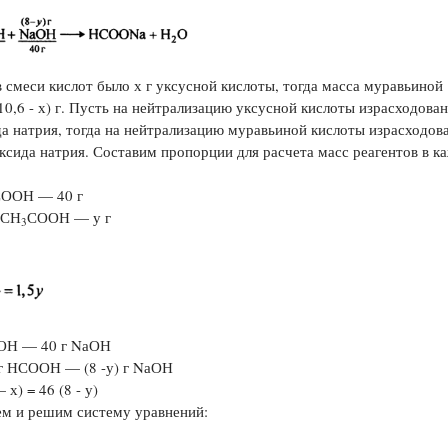
в смеси кислот было х г уксусной кислоты, тогда масса муравьиной
10,6 - х) г. Пусть на нейтрализацию уксусной кислоты израсходован
а натрия, тогда на нейтрализацию муравьиной кислоты израсходова
оксида натрия. Составим пропорции для расчета масс реагентов в к
ООН — 40 г
 СН
СООН — у г
3
ОН — 40 г NаОН
) г НСООН — (8 -у) г NаОН
 х) = 46 (8 - у)
ем и решим систему уравнений: