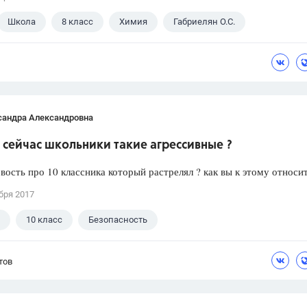
Школа
8 класс
Химия
Габриелян О.С.
сандра Александровна
сейчас школьники такие агрессивные ?
вость про 10 классника который растрелял ? как вы к этому относи
бря 2017
10 класс
Безопасность
тов