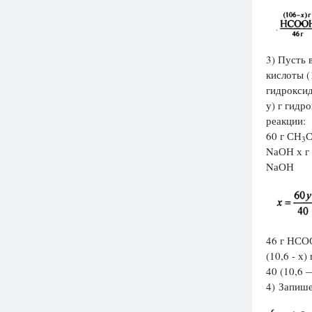
3) Пусть 
кислоты (
гидроксид
у) г гидр
реакции:
60 г СН
С
3
NаОН х г
NаОН
46 г НСО
(10,6 - х
40 (10,6 —
4) Запиш