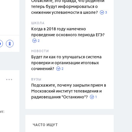
Объясните, это правда, что родители
теперь будут информироваться о
3
снижении успеваемости в школе?
ШКОЛА
спитание
Когда в 2018 году намечено
проведение основного периода ЕГЭ?
2
НОВОСТИ
Будет ли как-то улучшаться система
проверки и организации итоговых
2
сочинений?
ВУЗЫ
Подскажите, почему закрыли прием в
Московский институт телевидения и
1
радиовещания "Останкино"?
от:
ЧАСТО ИЩУТ