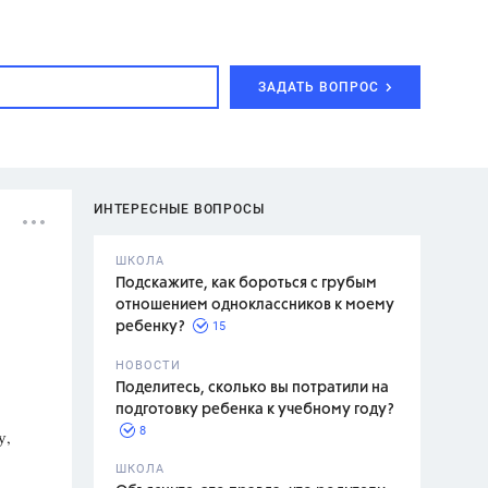
ЗАДАТЬ ВОПРОС
ИНТЕРЕСНЫЕ ВОПРОСЫ
ШКОЛА
Подскажите, как бороться с грубым
отношением одноклассников к моему
15
ребенку?
с,
7 класс,
НОВОСТИ
2 класс
Поделитесь, сколько вы потратили на
подготовку ребенка к учебному году?
8
у,
.,
ШКОЛА
асян Л.С.,