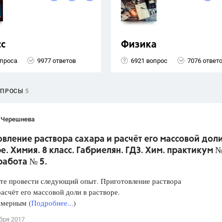
сс
Физика
опроса
9977 ответов
6921 вопрос
7076 ответ
ОПРОСЫ
5
 Черешнева
вление раствора сахара и расчёт его массовой доли
е. Химия. 8 класс. Габриелян. ГДЗ. Хим. практикум №
работа № 5.
те провести следующий опыт. Приготовление раствора
расчёт его массовой доли в растворе.
 мерным (
Подробнее...
)
бря 2017