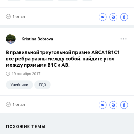
Никольский С.М.
1 ответ
Kristina Bobrova
В правильной треугольной призме АВСA1В1С1
все ребра равны между собой. найдите угол
между прямыми В1С и АВ.
19 октября 2017
Учебники
ГДЗ
1 ответ
ПОХОЖИЕ ТЕМЫ