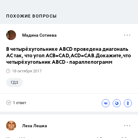
ПОХОЖИЕ ВОПРОСЫ
Мадина Сотиева
В четырёхугольнике ABCD проведена диагональ
AC так, что угол ACB=CAD,ACD=CAB.Докажите,что
четырёхугольник ABCD - параллелограмм
18 октября 2017
ГДЗ
1 ответ
Леха Лешка