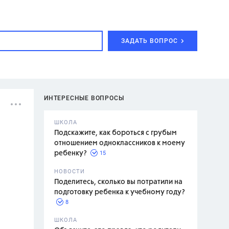
ЗАДАТЬ ВОПРОС
ИНТЕРЕСНЫЕ ВОПРОСЫ
ШКОЛА
Подскажите, как бороться с грубым
отношением одноклассников к моему
15
ребенку?
с,
7 класс,
НОВОСТИ
2 класс
Поделитесь, сколько вы потратили на
подготовку ребенка к учебному году?
8
.,
ШКОЛА
асян Л.С.,