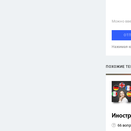
Можно вве
ОТ
Нажимая кн
ПОХОЖИЕ Т
Иност
66 воп