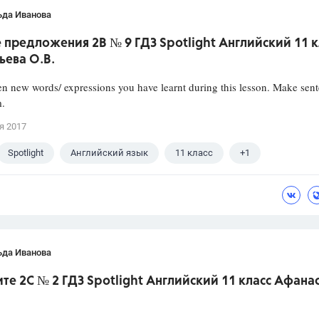
ьда Иванова
 предложения 2B № 9 ГДЗ Spotlight Английский 11 к
ьева О.В.
en new words/ expressions you have learnt during this lesson. Make sen
m.
я 2017
Spotlight
Английский язык
11 класс
+1
ва О. В.
ьда Иванова
те 2C № 2 ГДЗ Spotlight Английский 11 класс Афана