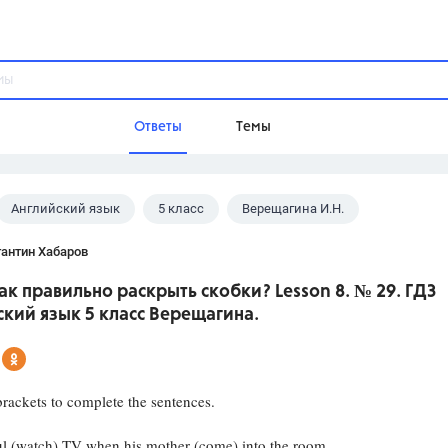
Ответы
Темы
Английский язык
5 класс
Верещагина И.Н.
ы
Домашнее задание
Русский язык,
Химия,
Геометрия,
антин Хабаров
Обществознание,
Физика
ак правильно раскрыть скобки? Lesson 8. № 29. ГДЗ
Школа
кий язык 5 класс Верещагина.
9 класс,
8 класс,
11 класс,
10 клас
6 класс,
4 класс,
5 класс,
1 класс,
Учебники
rackets to complete the sentences.
Разумовская М.М.,
Габриелян О.С
watch) TV when his mother (come) into the room.
Рудзитис Г.Е.,
Цыбулько И.П.,
Атан