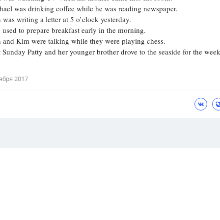
l was drinking coffee while he was reading newspaper.
s writing a letter at 5 o’clock yesterday.
ed to prepare breakfast early in the morning.
d Kim were talking while they were playing chess.
unday Patty and her younger brother drove to the seaside for the wee
ября 2017