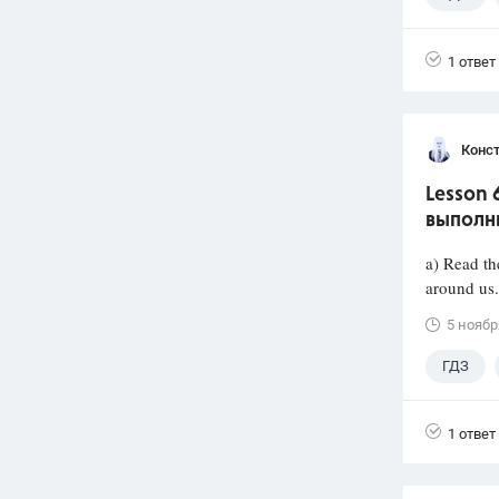
1 ответ
Конст
Lesson 
выполн
a) Read th
around us.
5 ноябр
ГДЗ
1 ответ