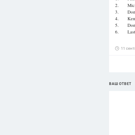
2. Michae
3. Don wa
4. Ken us
5. Don an
6. Last S
11 сент
ВАШ ОТВЕТ