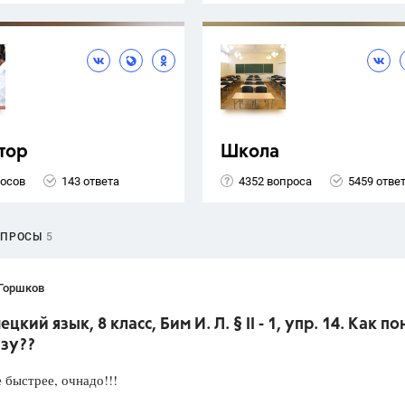
тор
Школа
росов
143 ответа
4352 вопроса
5459 отве
ОПРОСЫ
5
 Горшков
цкий язык, 8 класс, Бим И. Л. § II - 1, упр. 14. Как по
азу??
быстрее, очнадо!!!