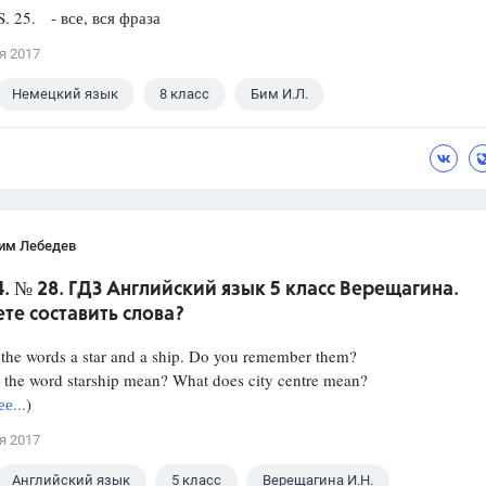
S. 25. - все, вся фраза
я 2017
Немецкий язык
8 класс
Бим И.Л.
им Лебедев
4. № 28. ГДЗ Английский язык 5 класс Верещагина.
те составить слова?
the words a star and a ship. Do you remember them?
 the word starship mean? What does city centre mean?
е...
)
я 2017
Английский язык
5 класс
Верещагина И.Н.