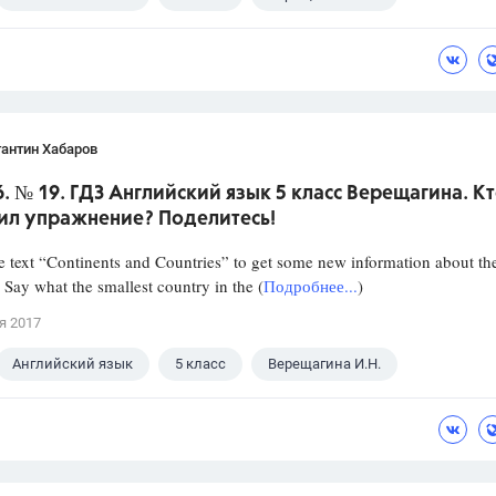
антин Хабаров
6. № 19. ГДЗ Английский язык 5 класс Верещагина. К
ил упражнение? Поделитесь!
e text “Continents and Countries” to get some new information about th
 Say what the smallest country in the (
Подробнее...
)
я 2017
Английский язык
5 класс
Верещагина И.Н.