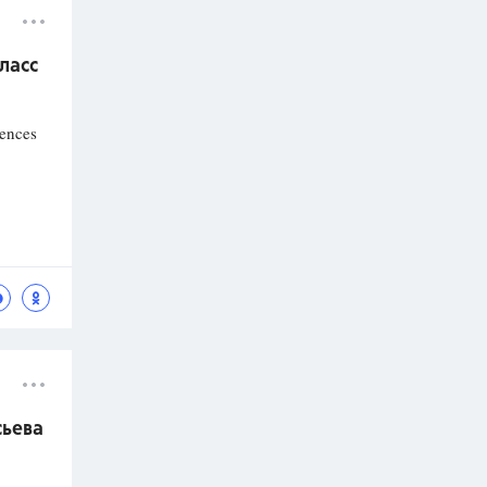
ласс
tences
сьева