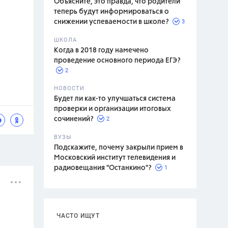
Объясните, это правда, что родители
теперь будут информироваться о
3
снижении успеваемости в школе?
ШКОЛА
спитание
Когда в 2018 году намечено
проведение основного периода ЕГЭ?
2
НОВОСТИ
Будет ли как-то улучшаться система
проверки и организации итоговых
2
сочинений?
ВУЗЫ
Подскажите, почему закрыли прием в
Московский институт телевидения и
1
радиовещания "Останкино"?
ЧАСТО ИЩУТ