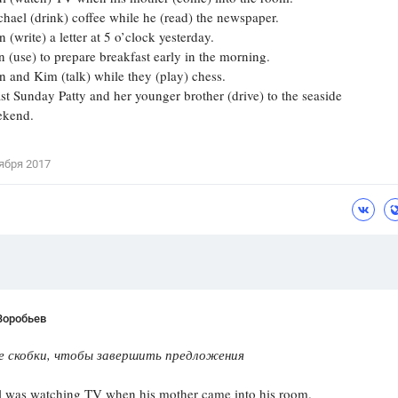
l (drink) coffee while he (read) the newspaper.
Цветков Л. А.
ite) a letter at 5 o’clock yesterday.
se) to prepare breakfast early in the morning.
Психология
d Kim (talk) while they (play) chess.
Отношения,
Любовь,
Красота,
Во
unday Patty and her younger brother (drive) to the seaside
ekend.
ПОКАЗАТЬ ВСЕ
ября 2017
Воробьев
 скобки, чтобы завершить предложения
as watching TV when his mother came into his room.