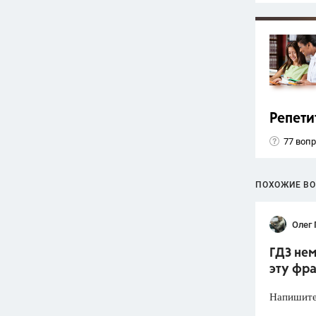
Репети
77 воп
ПОХОЖИЕ В
Олег
ГДЗ неме
эту фр
Напишите 