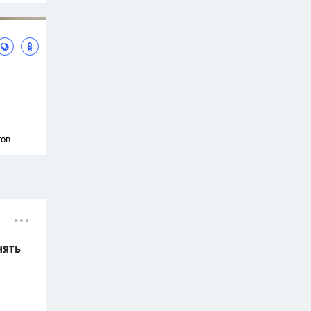
тов
нять