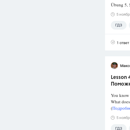
Übung 5, 
5 ноябр
ГДЗ
1 ответ
Макс
Lesson 
Поможе
You know 
What does
(
Подробне
5 ноябр
ГДЗ