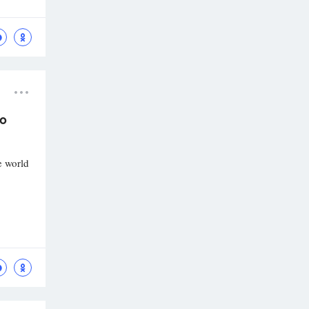
то
e world