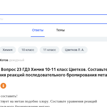
Ответы
Темы
Химия
10 класс
11 класс
Цветков Л. А.
ы
Домашнее задание
Русский язык,
Химия,
Геометрия,
Котов
дежурный
Обществознание,
Физика
. Вопрос 23 ГДЗ Химия 10-11 класс Цветков. Составьт
Школа
ния реакций последовательного бромирования мета
9 класс,
8 класс,
11 класс,
10 клас
6 класс,
4 класс,
5 класс,
1 класс,
Учебники
составить!
твует на метан подобно хлору. Составьте уравнения реакций
Разумовская М.М.,
Габриелян О.С
тельного бромирования метана.
Рудзитис Г.Е.,
Цыбулько И.П.,
Атан