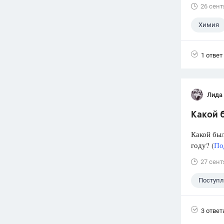
26 сент
Химия
1 ответ
Лида
Какой б
Какой был
году? (
По
27 сент
Поступ
3 ответ