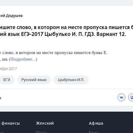
сей Дедушев
ишите слово, в котором на месте пропуска пишется 
кий язык ЕГЭ-2017 Цыбулько И. П. ГДЗ. Вариант 12.
слово, в котором на месте пропуска пишется буква Е.
, шь (
Подробнее...
)
ября 2017
ЕГЭ
Русский язык
Цыбулько И.П.
а
и финансы
Женский
Афиша
ка
Мода
Кино