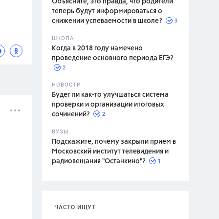
Объясните, это правда, что родители
теперь будут информироваться о
3
снижении успеваемости в школе?
ШКОЛА
спитание
Когда в 2018 году намечено
проведение основного периода ЕГЭ?
2
НОВОСТИ
Будет ли как-то улучшаться система
проверки и организации итоговых
2
сочинений?
ВУЗЫ
Подскажите, почему закрыли прием в
Московский институт телевидения и
1
радиовещания "Останкино"?
ЧАСТО ИЩУТ