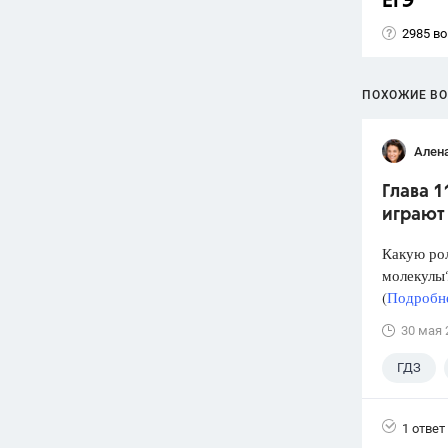
ЕГЭ
2985 в
ПОХОЖИЕ В
Ален
Глава 1
играют
Какую рол
молекулы?
(
Подробне
30 мая 
ГДЗ
1 ответ