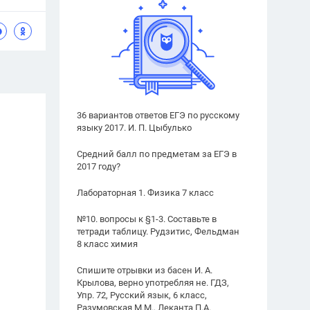
36 вариантов ответов ЕГЭ по русскому
языку 2017. И. П. Цыбулько
Средний балл по предметам за ЕГЭ в
2017 году?
Лабораторная 1. Физика 7 класс
№10. вопросы к §1-3. Составьте в
тетради таблицу. Рудзитис, Фельдман
8 класс химия
Спишите отрывки из басен И. А.
Крылова, верно употребляя не. ГДЗ,
Упр. 72, Русский язык, 6 класс,
Разумовская М.М., Леканта П.А.