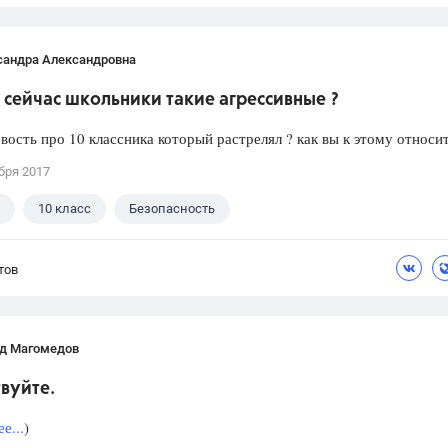
сандра Александровна
сейчас школьники такие агрессивные ?
вость про 10 классника который растрелял ? как вы к этому относи
бря 2017
10 класс
Безопасность
тов
д Магомедов
вуйте.
е...
)