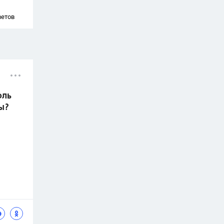
ветов
оль
ы?