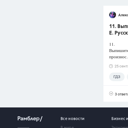
Алек
11. Вып
Е. Русс
11.
Выпишите 
произнос.
25 сент
ГДЗ
3 ответ
Все новости
Бизнес 
В мире
Экономи