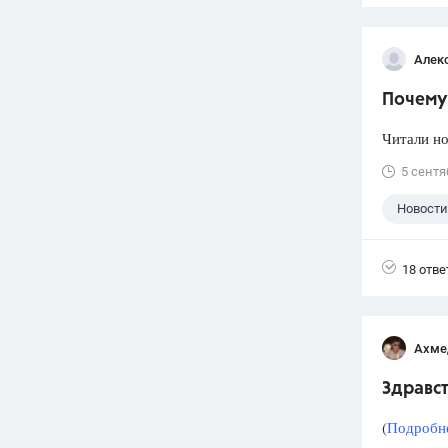
Алек
Почему 
Читали но
5 сентя
Новости
18 отве
Ахме
Здравст
(
Подробне