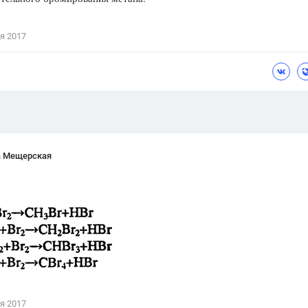
Цветков Л. А.
я 2017
Психология
Отношения,
Любовь,
Красота,
Во
ПОКАЗАТЬ ВСЕ
а Мещерская
я 2017