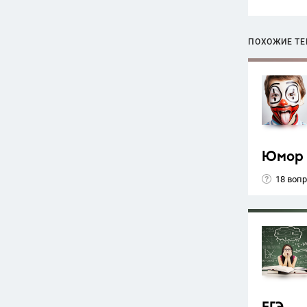
ПОХОЖИЕ Т
Юмор
18 воп