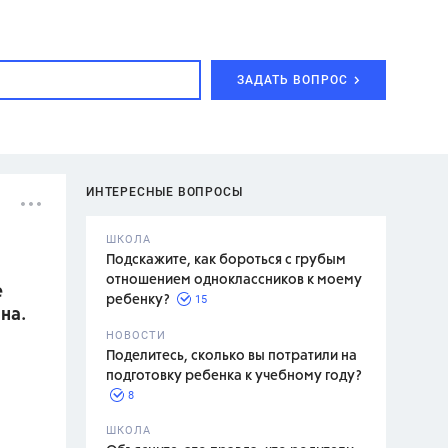
ЗАДАТЬ ВОПРОС
ИНТЕРЕСНЫЕ ВОПРОСЫ
ШКОЛА
Подскажите, как бороться с грубым
отношением одноклассников к моему
е
15
ребенку?
на.
с,
7 класс,
НОВОСТИ
2 класс
Поделитесь, сколько вы потратили на
подготовку ребенка к учебному году?
8
.,
ШКОЛА
асян Л.С.,